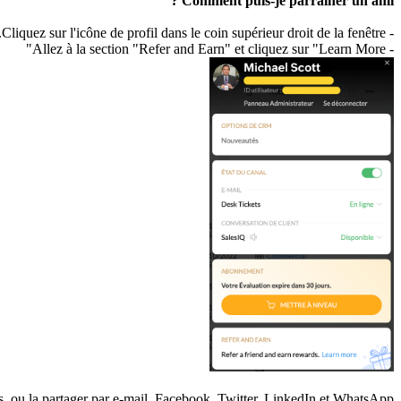
Comment puis-je parrainer un ami ?
- Cliquez sur l'icône de profil dans le coin supérieur droit de la fenêtre.
- Allez à la section "Refer and Earn" et cliquez sur "Learn More"
, ou la partager par e-mail, Facebook, Twitter, LinkedIn et WhatsApp.