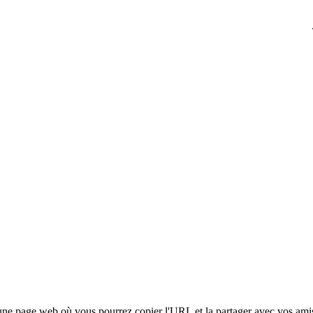
 une page web où vous pourrez copier l'URL et la partager avec vos amis