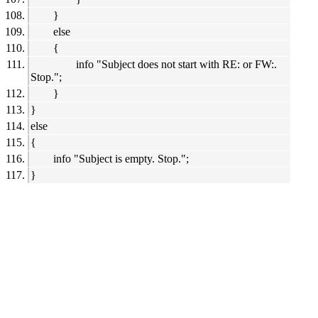
}
else
{
info "Subject does not start with RE: or FW:.
Stop.";
}
}
else
{
info "Subject is empty. Stop.";
}