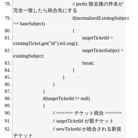
// prefix 除去後の件名が
完全一致したら統合先にする
if(normalizedExistingSubject
== baseSubject)
{
targetTicketId =
existingTicket.get("id").toLong();
targetTicketSubject =
existingSubject;
break;
}
}
}
}
if(targetTicketId != null)
{
// ====== チケット統合 ======
// targetTicketId が親チケット
// newTicketId が統合される新規
チケット