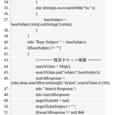
}
else if(tempLower.startsWith("fw:"))
{
baseSubject =
baseSubject.trim().subString(3).trim();
}
}
info "Base Subject: " + baseSubject;
if(baseSubject != "")
{
// ====== 既存チケット検索 ======
searchValue = Map();
searchValue.put("subject",baseSubject);
searchResponse =
zoho.desk.searchRecords(orgId,"tickets",searchValue,0,100);
info "Search Response:";
info searchResponse;
targetTicketId = null;
targetTicketSubject = "";
if(searchResponse != null &&