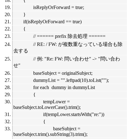
{
isReplyOrForward = true;
}
if(isReplyOrForward == true)
{
// ====== prefix 除去処理 ======
// RE: / FW: が複数重なっている場合も除
去する
// 例: "Re: FW: 問い合わせ" -> "問い合わ
せ"
baseSubject = originalSubject;
dummyList = "".leftpad(10).toList("");
for each dummy in dummyList
{
tempLower =
baseSubject.toLowerCase().trim();
if(tempLower.startsWith("re:"))
{
baseSubject =
baseSubject.trim().subString(3).trim();