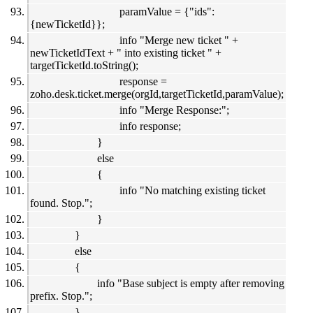
paramValue = {"ids":
{newTicketId}};
info "Merge new ticket " +
newTicketIdText + " into existing ticket " +
targetTicketId.toString();
response =
zoho.desk.ticket.merge(orgId,targetTicketId,paramValue);
info "Merge Response:";
info response;
}
else
{
info "No matching existing ticket
found. Stop.";
}
}
else
{
info "Base subject is empty after removing
prefix. Stop.";
}