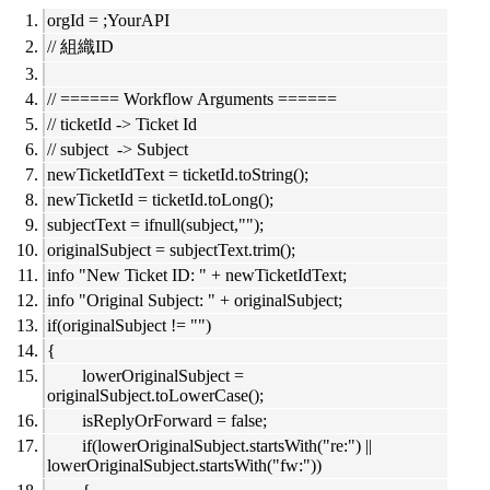
orgId = ;YourAPI
// 組織ID
// ====== Workflow Arguments ======
// ticketId -> Ticket Id
// subject -> Subject
newTicketIdText = ticketId.toString();
newTicketId = ticketId.toLong();
subjectText = ifnull(subject,"");
originalSubject = subjectText.trim();
info "New Ticket ID: " + newTicketIdText;
info "Original Subject: " + originalSubject;
if(originalSubject != "")
{
lowerOriginalSubject =
originalSubject.toLowerCase();
isReplyOrForward = false;
if(lowerOriginalSubject.startsWith("re:") ||
lowerOriginalSubject.startsWith("fw:"))