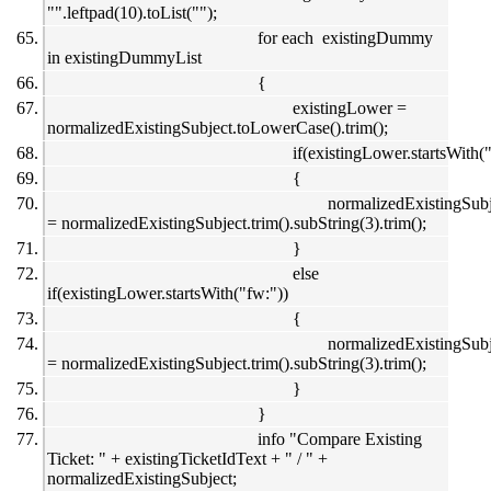
"".leftpad(10).toList("");
for each existingDummy
in existingDummyList
{
existingLower =
normalizedExistingSubject.toLowerCase().trim();
if(existingLower.startsWith("
{
normalizedExistingSubj
= normalizedExistingSubject.trim().subString(3).trim();
}
else
if(existingLower.startsWith("fw:"))
{
normalizedExistingSubj
= normalizedExistingSubject.trim().subString(3).trim();
}
}
info "Compare Existing
Ticket: " + existingTicketIdText + " / " +
normalizedExistingSubject;