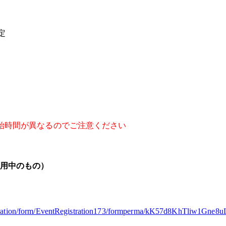
定
始時間が異なるのでご注意ください
用中のもの）
rporation/form/EventRegistration173/formperma/kK57d8KhTliw1G