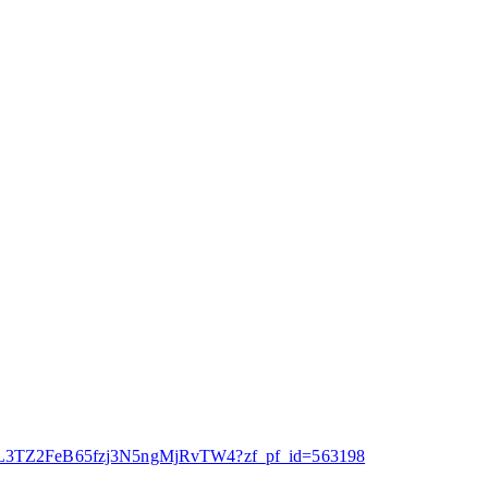
ne8uL3TZ2FeB65fzj3N5ngMjRvTW4?zf_pf_id=563198