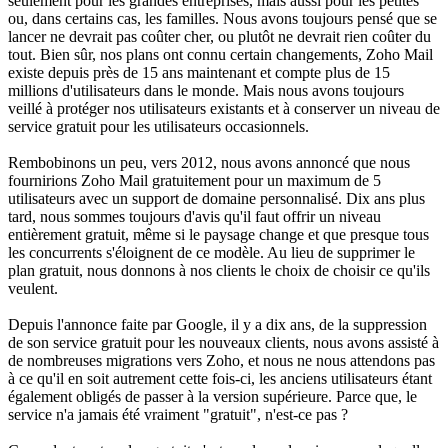
seulement pour les grandes entreprises, mais aussi pour les petites
ou, dans certains cas, les familles. Nous avons toujours pensé que se
lancer ne devrait pas coûter cher, ou plutôt ne devrait rien coûter du
tout. Bien sûr, nos plans ont connu certain changements, Zoho Mail
existe depuis près de 15 ans maintenant et compte plus de 15
millions d'utilisateurs dans le monde. Mais nous avons toujours
veillé à protéger nos utilisateurs existants et à conserver un niveau de
service gratuit pour les utilisateurs occasionnels.
Rembobinons un peu, vers 2012, nous avons annoncé que nous
fournirions Zoho Mail gratuitement pour un maximum de 5
utilisateurs avec un support de domaine personnalisé. Dix ans plus
tard, nous sommes toujours d'avis qu'il faut offrir un niveau
entièrement gratuit, même si le paysage change et que presque tous
les concurrents s'éloignent de ce modèle. Au lieu de supprimer le
plan gratuit, nous donnons à nos clients le choix de choisir ce qu'ils
veulent.
Depuis l'annonce faite par Google, il y a dix ans, de la suppression
de son service gratuit pour les nouveaux clients, nous avons assisté à
de nombreuses migrations vers Zoho, et nous ne nous attendons pas
à ce qu'il en soit autrement cette fois-ci, les anciens utilisateurs étant
également obligés de passer à la version supérieure. Parce que, le
service n'a jamais été vraiment "gratuit", n'est-ce pas ?