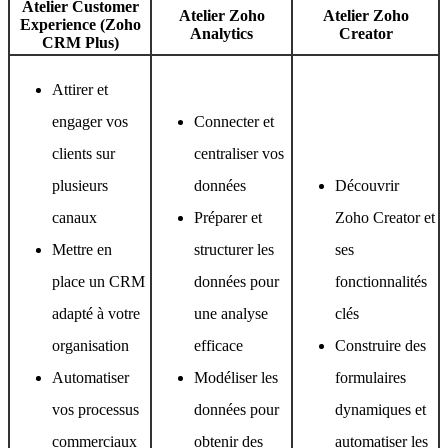
Atelier Customer
Atelier Zoho
Atelier Zoho
Experience (Zoho
Analytics
Creator
CRM Plus)
Attirer et
engager vos
Connecter et
clients sur
centraliser vos
plusieurs
données
Découvrir
canaux
Préparer et
Zoho Creator et
Mettre en
structurer les
ses
place un CRM
données pour
fonctionnalités
adapté à votre
une analyse
clés
organisation
efficace
Construire des
Automatiser
Modéliser les
formulaires
vos processus
données pour
dynamiques et
commerciaux
obtenir des
automatiser les