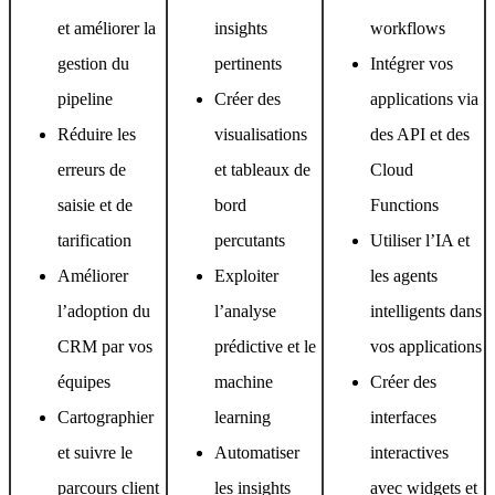
et améliorer la
insights
workflows
gestion du
pertinents
Intégrer vos
pipeline
Créer des
applications via
Réduire les
visualisations
des API et des
erreurs de
et tableaux de
Cloud
saisie et de
bord
Functions
tarification
percutants
Utiliser l’IA et
Améliorer
Exploiter
les agents
l’adoption du
l’analyse
intelligents dans
CRM par vos
prédictive et le
vos applications
équipes
machine
Créer des
Cartographier
learning
interfaces
et suivre le
Automatiser
interactives
parcours client
les insights
avec widgets et