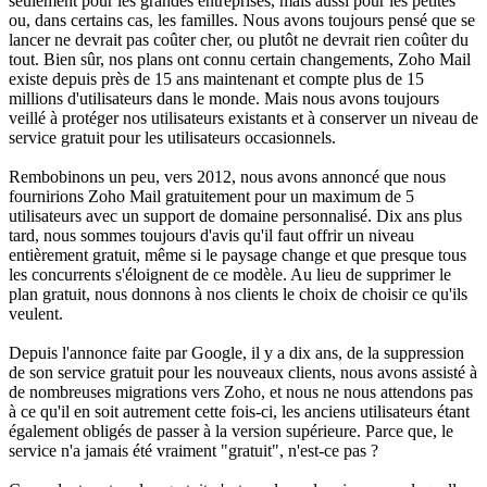
seulement pour les grandes entreprises, mais aussi pour les petites
ou, dans certains cas, les familles. Nous avons toujours pensé que se
lancer ne devrait pas coûter cher, ou plutôt ne devrait rien coûter du
tout. Bien sûr, nos plans ont connu certain changements, Zoho Mail
existe depuis près de 15 ans maintenant et compte plus de 15
millions d'utilisateurs dans le monde. Mais nous avons toujours
veillé à protéger nos utilisateurs existants et à conserver un niveau de
service gratuit pour les utilisateurs occasionnels.
Rembobinons un peu, vers 2012, nous avons annoncé que nous
fournirions Zoho Mail gratuitement pour un maximum de 5
utilisateurs avec un support de domaine personnalisé. Dix ans plus
tard, nous sommes toujours d'avis qu'il faut offrir un niveau
entièrement gratuit, même si le paysage change et que presque tous
les concurrents s'éloignent de ce modèle. Au lieu de supprimer le
plan gratuit, nous donnons à nos clients le choix de choisir ce qu'ils
veulent.
Depuis l'annonce faite par Google, il y a dix ans, de la suppression
de son service gratuit pour les nouveaux clients, nous avons assisté à
de nombreuses migrations vers Zoho, et nous ne nous attendons pas
à ce qu'il en soit autrement cette fois-ci, les anciens utilisateurs étant
également obligés de passer à la version supérieure. Parce que, le
service n'a jamais été vraiment "gratuit", n'est-ce pas ?