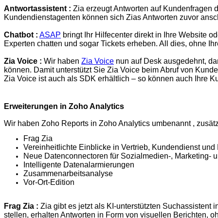
Antwortassistent :
Zia erzeugt Antworten auf Kundenfragen d
Kundendienstagenten können sich Zias Antworten zuvor ansch
Chatbot :
ASAP
bringt Ihr Hilfecenter direkt in Ihre Websit
Experten chatten und sogar Tickets erheben. All dies, ohne I
Zia Voice :
Wir haben
Zia Voice
nun auf Desk ausgedehnt, dam
können. Damit unterstützt Sie Zia Voice beim Abruf von Kund
Zia Voice ist auch als SDK erhältlich – so können auch Ihre Kun
Erweiterungen in Zoho Analytics
Wir haben Zoho Reports in Zoho Analytics umbenannt , zusätz
Frag Zia
Vereinheitlichte Einblicke in Vertrieb, Kundendienst und
Neue Datenconnectoren für Sozialmedien-, Marketing- 
Intelligente Datenalarmierungen
Zusammenarbeitsanalyse
Vor-Ort-Edition
Frag Zia :
Zia gibt es jetzt als KI-unterstützten Suchassisten
stellen, erhalten Antworten in Form von visuellen Berichten, 