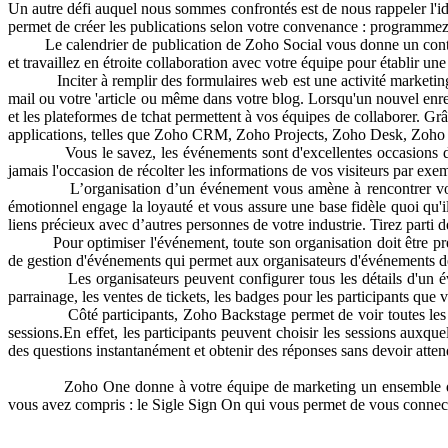
Un autre défi auquel nous sommes confrontés est de nous rappeler l'i
permet de créer les publications selon votre convenance : programmez-l
Le calendrier de publication de Zoho Social vous donne un contrôle
et travaillez en étroite collaboration avec votre équipe pour établir un
Inciter à remplir des formulaires web est une activité marketing trè
mail ou votre 'article ou même dans votre blog. Lorsqu'un nouvel enre
et les plateformes de tchat permettent à vos équipes de collaborer. G
applications, telles que Zoho CRM, Zoho Projects, Zoho Desk, Zoho Cam
Vous le savez, les événements sont d'excellentes occasions de max
jamais l'occasion de récolter les informations de vos visiteurs par exe
L’organisation d’un événement vous amène à rencontrer votre audie
émotionnel engage la loyauté et vous assure une base fidèle quoi qu'
liens précieux avec d’autres personnes de votre industrie. Tirez parti d
Pour optimiser l'événement, toute son organisation doit être prévue
de gestion d'événements qui permet aux organisateurs d'événements de 
Les organisateurs peuvent configurer tous les détails d'un événemen
parrainage, les ventes de tickets, les badges pour les participants qu
Côté participants, Zoho Backstage permet de voir toutes les inform
sessions.En effet, les participants peuvent choisir les sessions auxque
des questions instantanément et obtenir des réponses sans devoir atte
Zoho One donne à votre équipe de marketing un ensemble d'applicat
vous avez compris : le Sigle Sign On qui vous permet de vous connect