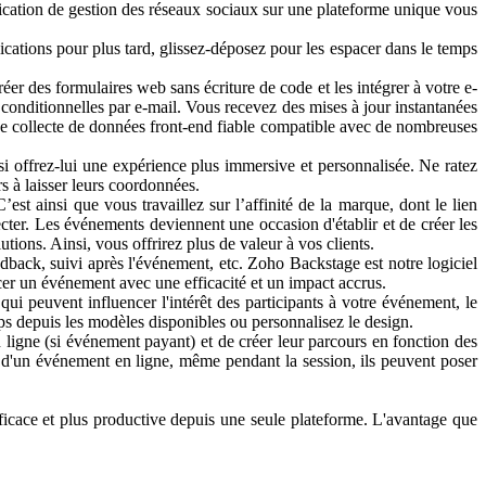
ication de gestion des réseaux sociaux sur une plateforme unique vous
ions pour plus tard, glissez-déposez pour les espacer dans le temps
 des formulaires web sans écriture de code et les intégrer à votre e-
conditionnelles par e-mail. Vous recevez des mises à jour instantanées
 de collecte de données front-end fiable compatible avec de nombreuses
ffrez-lui une expérience plus immersive et personnalisée. Ne ratez
rs à laisser leurs coordonnées.
insi que vous travaillez sur l’affinité de la marque, dont le lien
ter. Les événements deviennent une occasion d'établir et de créer les
tions. Ainsi, vous offrirez plus de valeur à vos clients.
dback, suivi après l'événement, etc. Zoho Backstage est notre logiciel
cer un événement avec une efficacité et un impact accrus.
 peuvent influencer l'intérêt des participants à votre événement, le
ps depuis les modèles disponibles ou personnalisez le design.
gne (si événement payant) et de créer leur parcours en fonction des
agit d'un événement en ligne, même pendant la session, ils peuvent poser
ace et plus productive depuis une seule plateforme. L'avantage que