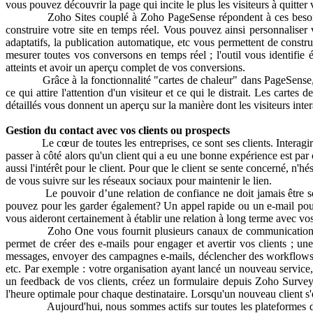
vous pouvez découvrir la page qui incite le plus les visiteurs à quitter
Zoho Sites couplé à Zoho PageSense répondent à ces besoins et ren
construire votre site en temps réel. Vous pouvez ainsi personnaliser
adaptatifs, la publication automatique, etc vous permettent de constr
mesurer toutes vos conversons en temps réel ; l'outil vous identifi
atteints et avoir un aperçu complet de vos conversions.
Grâce à la fonctionnalité "cartes de chaleur" dans PageSense, vous 
ce qui attire l'attention d'un visiteur et ce qui le distrait. Les cart
détaillés vous donnent un aperçu sur la manière dont les visiteurs inte
Gestion du contact avec vos clients ou prospects
Le cœur de toutes les entreprises, ce sont ses clients. Interagir av
passer à côté alors qu'un client qui a eu une bonne expérience est pa
aussi l'intérêt pour le client. Pour que le client se sente concerné, n'
de vous suivre sur les réseaux sociaux pour maintenir le lien.
Le pouvoir d’une relation de confiance ne doit jamais être sous-es
pouvez pour les garder également? Un appel rapide ou un e-mail pour vo
vous aideront certainement à établir une relation à long terme avec vos
Zoho One vous fournit plusieurs canaux de communication avec vo
permet de créer des e-mails pour engager et avertir vos clients ; u
messages, envoyer des campagnes e-mails, déclencher des workflows aut
etc. Par exemple : votre organisation ayant lancé un nouveau servic
un feedback de vos clients, créez un formulaire depuis Zoho Surve
l'heure optimale pour chaque destinataire. Lorsqu'un nouveau client s'
Aujourd'hui, nous sommes actifs sur toutes les plateformes de médi