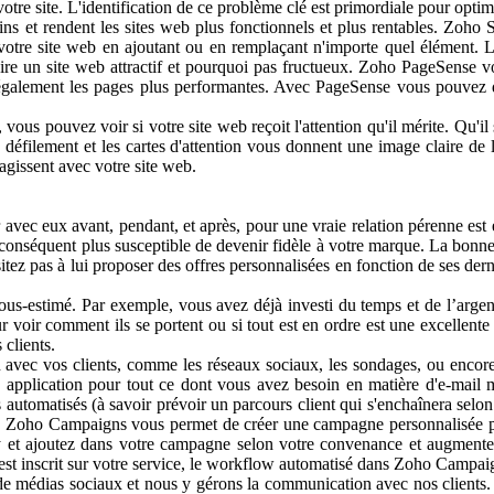
 votre site. L'identification de ce problème clé est primordiale pour opti
dent les sites web plus fonctionnels et plus rentables. Zoho Sites 
 votre site web en ajoutant ou en remplaçant n'importe quel élément. 
uire un site web attractif et pourquoi pas fructueux. Zoho PageSense vou
e également les pages plus performantes. Avec PageSense vous pouvez 
pouvez voir si votre site web reçoit l'attention qu'il mérite. Qu'il
es de défilement et les cartes d'attention vous donnent une image claire d
ragissent avec votre site web.
ec eux avant, pendant, et après, pour une vraie relation pérenne est 
r conséquent plus susceptible de devenir fidèle à votre marque. La bon
hésitez pas à lui proposer des offres personnalisées en fonction de ses de
timé. Par exemple, vous avez déjà investi du temps et de l’argent pou
ir comment ils se portent ou si tout est en ordre est une excellente rai
 clients.
s clients, comme les réseaux sociaux, les sondages, ou encore les
ne application pour tout ce dont vous avez besoin en matière d'e-mail
omatisés (à savoir prévoir un parcours client qui s'enchaînera selon l
e, Zoho Campaigns vous permet de créer une campagne personnalisée po
y et ajoutez dans votre campagne selon votre convenance et augmente
est inscrit sur votre service, le workflow automatisé dans Zoho Campaig
as sociaux et nous y gérons la communication avec nos clients. Être s