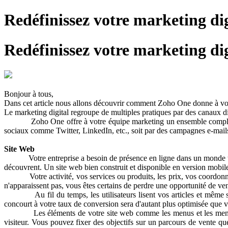
Redéfinissez votre marketing di
Redéfinissez votre marketing di
Bonjour à tous,
Dans cet article nous allons découvrir comment Zoho One donne à votr
Le marketing digital regroupe de multiples pratiques par des canaux dig
Zoho One offre à votre équipe marketing un ensemble complet d'outil
sociaux comme Twitter, LinkedIn, etc., soit par des campagnes e-mails
Site Web
Votre entreprise a besoin de présence en ligne dans un monde tout n
découvrent. Un site web bien construit et disponible en version mobile e
Votre activité, vos services ou produits, les prix, vos coordonnées e
n'apparaissent pas, vous êtes certains de perdre une opportunité de ve
Au fil du temps, les utilisateurs lisent vos articles et même s’ins
concourt à votre taux de conversion sera d'autant plus optimisée que v
Les éléments de votre site web comme les menus et les menus déroul
visiteur. Vous pouvez fixer des objectifs sur un parcours de vente qu