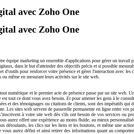
gital avec Zoho One
gital avec Zoho One
e équipe marketing un ensemble d'applications pour gérer un travail plu
itaux, dans le but d'atteindre des objectifs précis et si possible mesurab
s pour renforcer votre présence et gérer l'interaction avec les clie
 ou même en mesurant leurs activités sur le site web.
umérique et le premier acte de présence passe par un site web. Un site
st tout ce dont vous avez besoin. Et pour amener les gens à le consulter e
t des témoignages ou citations de clients, sont des impératifs qui doi
nte. Les sites web servent de passerelle permanente en ligne entre vos p
crivent à votre site web dès s'ils ont besoin de vos services ou prod
ous aurez offert une expérience au moins fluide, au mieux personnalisée,
ants, les clics sur les liens et les boutons, et même une action te
e vous aurez défini et ainsi retirer des informations quant au comport