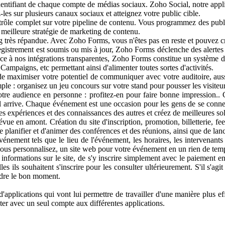
dentifiant de chaque compte de médias sociaux. Zoho Social, notre appl
es sur plusieurs canaux sociaux et atteignez votre public cible.
 complet sur votre pipeline de contenu. Vous programmez des publicat
e meilleure stratégie de marketing de contenu.
s répandue. Avec Zoho Forms, vous n'êtes pas en reste et pouvez créer
gistrement est soumis ou mis à jour, Zoho Forms déclenche des alertes 
râce à nos intégrations transparentes, Zoho Forms constitue un système
paigns, etc permettant ainsi d'alimenter toutes sortes d'activités.
imiser votre potentiel de communiquer avec votre auditoire, aussi o
mple : organisez un jeu concours sur votre stand pour pousser les visiteu
nce en personne : profitez-en pour faire bonne impression.. C’est a
il arrive. Chaque événement est une occasion pour les gens de se connec
es expériences et des connaissances des autres et créez de meilleures solu
 en amont. Création du site d'inscription, promotion, billetterie, fee
planifier et d'animer des conférences et des réunions, ainsi que de lan
t tels que le lieu de l'événement, les horaires, les intervenants qui
e vous personnalisez, un site web pour votre événement en un rien de tem
ations sur le site, de s'y inscrire simplement avec le paiement en li
lles ils souhaitent s'inscrire pour les consulter ultérieurement. S'il s'
ndre le bon moment.
ions qui vont lui permettre de travailler d'une manière plus effic
er avec un seul compte aux différentes applications.