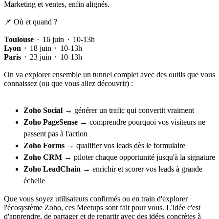
Marketing et ventes, enfin alignés.
📌 Où et quand ?
Toulouse
⬝
16 juin
⬝
10-13h
Lyon
⬝
18 juin
⬝
10-13h
Paris
⬝
23 juin
⬝
10-13h
On va explorer ensemble un tunnel complet avec des outils que vous
connaissez (ou que vous allez découvrir) :
Zoho Social
→ générer un trafic qui convertit vraiment
Zoho PageSense
→ comprendre pourquoi vos visiteurs ne
passent pas à l'action
Zoho Forms
→ qualifier vos leads dès le formulaire
Zoho CRM
→ piloter chaque opportunité jusqu'à la signature
Zoho LeadChain
→ enrichir et scorer vos leads à grande
échelle
Que vous soyez utilisateurs confirmés ou en train d'explorer
l'écosystème Zoho, ces Meetups sont fait pour vous. L'idée c'est
d'apprendre, de partager et de repartir avec des idées concrètes à