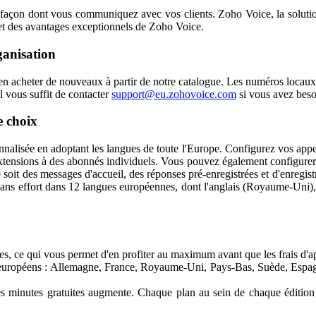
 façon dont vous communiquez avec vos clients. Zoho Voice, la solution 
 et des avantages exceptionnels de Zoho Voice.
ganisation
 en acheter de nouveaux à partir de notre catalogue. Les numéros locaux
l vous suffit de contacter
support@eu.zohovoice.com
si vous avez beso
e choix
nnalisée en adoptant les langues de toute l'Europe. Configurez vos appels
xtensions à des abonnés individuels. Vous pouvez également configurer de
 soit des messages d'accueil, des réponses pré-enregistrées et d'enreg
s effort dans 12 langues européennes, dont l'anglais (Royaume-Uni), l'al
bles, ce qui vous permet d'en profiter au maximum avant que les frais d'a
 européens : Allemagne, France, Royaume-Uni, Pays-Bas, Suède, Espagn
es minutes gratuites augmente. Chaque plan au sein de chaque édition 