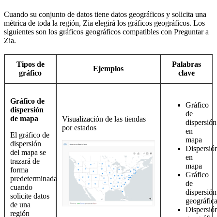
Cuando su conjunto de datos tiene datos geográficos y solicita una
métrica de toda la región, Zia elegirá los gráficos geográficos. Los
siguientes son los gráficos geográficos compatibles con Preguntar a
Zia.
Tipos de
Palabras
Ejemplos
gráfico
clave
Gráfico de
Gráfico
dispersión
de
de mapa
Visualización de las tiendas
dispersión
por estados
en
El gráfico de
mapa
dispersión
Dispersió
del mapa se
en
trazará de
mapa
forma
Gráfico
predeterminada
de
cuando
dispersión
solicite datos
geográfic
de una
Dispersió
región