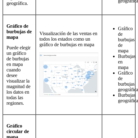
geográfic
geográfica.
Gráfico de
Gráfico
burbujas de
Visualización de las ventas en
de
mapa
todos los estados como un
burbujas
gráfico de burbujas en mapa
de
Puede elegir
mapa
un gráfico
Burbujas
de burbujas
en
en mapa
mapa
cuando
Gráfico
desee
de
visualizar la
burbujas
magnitud de
geográfic
los datos en
Burbujas
todas las
geográfic
regiones.
Gráfico
circular de
mapa