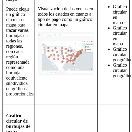
Gráfico
Visualización de las ventas en
Puede elegir
circular
todos los estados en cuanto a
un gráfico
en
tipo de pago como un gráfico
circular en
mapa
circular en mapa
mapa para
Gráfico
trazar varias
circular
burbujas en
en
todas las
mapa
regiones,
Gráfico
con cada
circular
región
geográfic
representada
Gráfico
como una
circular
burbuja
geográfic
equivalente,
subdividida
en gráficos
proporcionales.
Gráfico
circular de
burbujas de
mapa