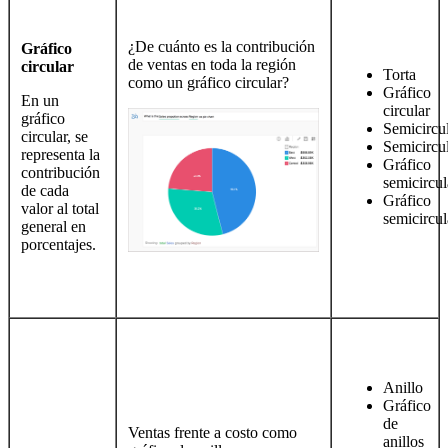
¿De cuánto es la contribución
Gráfico
de ventas en toda la región
circular
Torta
como un gráfico circular?
Gráfico
En un
circular
gráfico
Semicircu
circular, se
Semicircu
representa la
Gráfico
contribución
semicircul
de cada
Gráfico
valor al total
semicircul
general en
porcentajes.
Anillo
Gráfico
de
Ventas frente a costo como
anillos