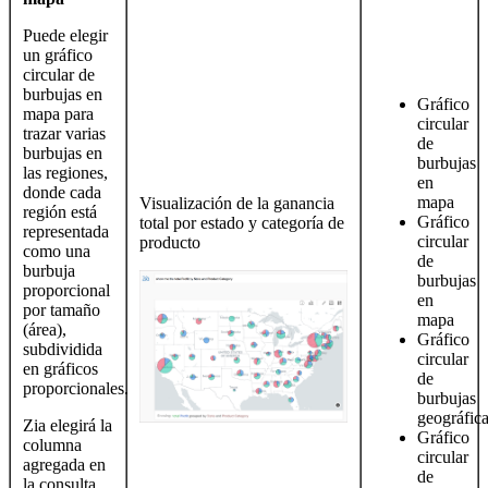
Puede elegir
un gráfico
circular de
burbujas en
Gráfico
mapa para
circular
trazar varias
de
burbujas en
burbujas
las regiones,
en
donde cada
mapa
Visualización de la ganancia
región está
Gráfico
total por estado y categoría de
representada
circular
producto
como una
de
burbuja
burbujas
proporcional
en
por tamaño
mapa
(área),
Gráfico
subdividida
circular
en gráficos
de
proporcionales.
burbujas
geográfic
Zia elegirá la
Gráfico
columna
circular
agregada en
de
la consulta