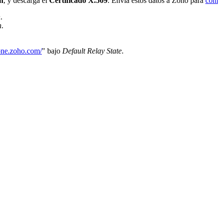
n
, y descarga el
Certificado X.509
. Envía estos datos a Zoho para
con
n
.
n
.
/one.zoho.com/
" bajo
Default Relay State
.