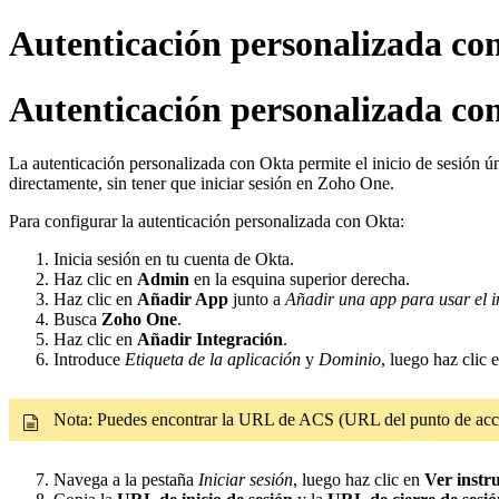
Autenticación personalizada co
Autenticación personalizada co
La autenticación personalizada con Okta permite el inicio de sesió
directamente, sin tener que iniciar sesión en Zoho One.
Para configurar la autenticación personalizada con Okta:
Inicia sesión en tu cuenta de Okta.
Haz clic en
Admin
en la esquina superior derecha.
Haz clic en
Añadir App
junto a
Añadir una app para usar el i
Busca
Zoho One
.
Haz clic en
Añadir Integración
.
Introduce
Etiqueta de la aplicación
y
Dominio
, luego haz clic 
Nota: Puedes encontrar la URL de ACS (URL del punto de ac
Navega a la pestaña
Iniciar sesión
, luego haz clic en
Ver instr