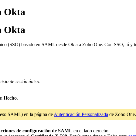
n Okta
n Okta
n único (SSO) basado en SAML desde Okta a Zoho One. Con SSO, tú y t
nicio de sesión único
.
en
Hecho
.
ceso SAML) en la página de
Autenticación Personalizada
de Zoho One
ucciones de configuración de SAML
en el lado derecho.