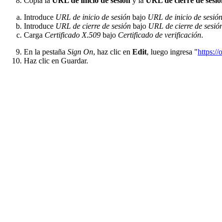
Copia la
URL de inicio de sesión
y la
URL de cierre de sesió
Introduce
URL de inicio de sesión
bajo
URL de inicio de sesió
Introduce
URL de cierre de sesión
bajo
URL de cierre de sesió
Carga
Certificado X.509
bajo
Certificado de verificación
.
En la pestaña
Sign On
, haz clic en
Edit
, luego ingresa "
https:/
Haz clic en Guardar.