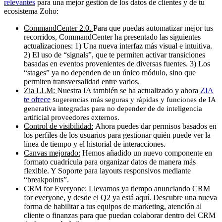
relevantes
para una mejor gestión de los datos de clientes y de tu
ecosistema Zoho:
CommandCenter 2.0.
Para que puedas automatizar mejor tus
recorridos, CommandCenter ha presentado las siguientes
actualizaciones: 1) Una nueva interfaz más visual e intuitiva.
2) El uso de “signals”, que te permiten activar transiciones
basadas en eventos provenientes de diversas fuentes. 3) Los
“stages” ya no dependen de un único módulo, sino que
permiten transversalidad entre varios.
Zia LLM:
Nuestra IA también se ha actualizado y ahora
ZIA
te ofrece
s
ugerencias más seguras y rápidas y funciones de IA
generativa integradas para no depender de de inteligencia
artificial proveedores externos.
Control de visibilidad:
Ahora puedes dar permisos basados en
los perfiles de los usuarios para gestionar quién puede ver la
línea de tiempo y el historial de interacciones.
Canvas mejorado:
Hemos añadido un nuevo componente en
formato cuadrícula para organizar datos de manera más
flexible. Y Soporte para layouts responsivos mediante
“breakpoints”.
CRM for Everyone:
Llevamos ya tiempo anunciando CRM
for everyone, y desde el Q2 ya está aquí. Descubre una nueva
forma de habilitar a tus equipos de marketing, atención al
cliente o finanzas para que puedan colaborar dentro del CRM