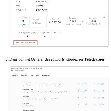
Dans l'onglet
Générer des rapports
, cliquez sur
Télécharger
.