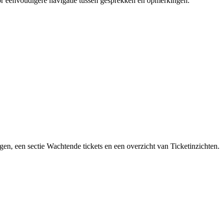
or eenvoudigere navigatie tussen gesprekken en opmerkingen.
n, een sectie Wachtende tickets en een overzicht van Ticketinzichten.