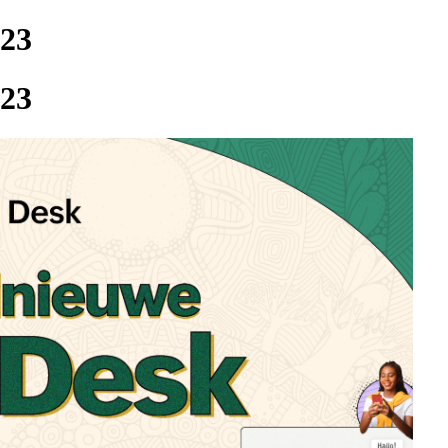
023
023