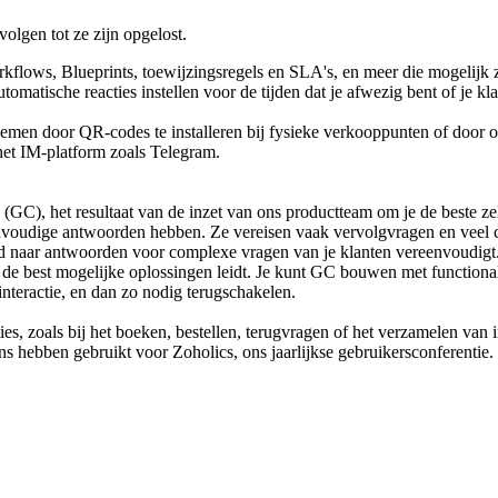
olgen tot ze zijn opgelost.
rkflows, Blueprints, toewijzingsregels en SLA's, en meer die mogelijk 
tomatische reacties instellen voor de tijden dat je afwezig bent of je k
nemen door QR-codes te installeren bij fysieke verkooppunten of door 
het IM-platform zoals Telegram.
(GC), het resultaat van de inzet van ons productteam om je de beste ze
eenvoudige antwoorden hebben. Ze vereisen vaak vervolgvragen en veel
 pad naar antwoorden voor complexe vragen van je klanten vereenvoudigt
e best mogelijke oplossingen leidt. Je kunt GC bouwen met functionalit
nteractie, en dan zo nodig terugschakelen.
es, zoals bij het boeken, bestellen, terugvragen of het verzamelen van
s hebben gebruikt voor Zoholics, ons jaarlijkse gebruikersconferentie.