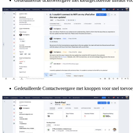
Gedetailleerde ticketweergave met kleurgecodeerde threads vo
Gedetailleerde Contactweergave met knoppen voor snel toevoege