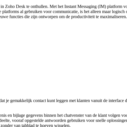
 in Zoho Desk te onthullen. Met het Instant Messaging (IM) platform 
atforms al gebruiken voor communicatie, is het alleen maar logisch om
we functies die zijn ontworpen om de productiviteit te maximaliseren.
t je gemakkelijk contact kunt leggen met klanten vanuit de interface die
enis en bijlage gegevens binnen het chatvenster van de klant volgen voo
eelte, vooraf opgestelde antwoorden gebruiken voor snelle oplossingen
 zonder van tabblad te hoeven wisselen.