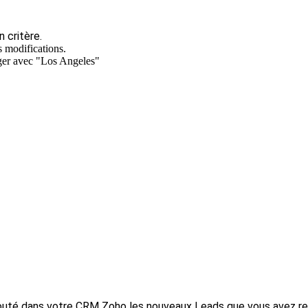
 critère.
s modifications.
ger avec "Los Angeles"
jouté dans votre CRM Zoho les nouveaux Leads que vous avez re