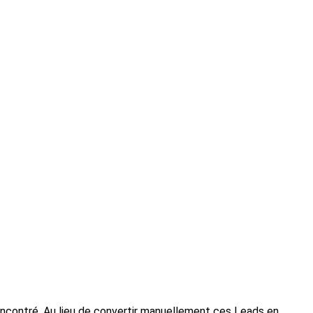
ncontré. Au lieu de convertir manuellement ces Leads en