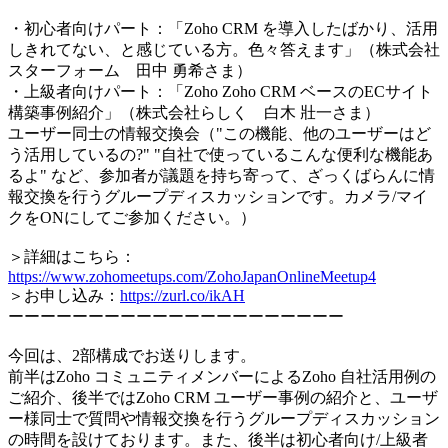
・初心者向けパート：「Zoho CRM を導入したばかり、活用
しきれてない、と感じている方。色々答えます」（株式会社
スターフォーム 田中 勇希さま）
・上級者向けパート：「Zoho Zoho CRM ベースのECサイト
構築事例紹介」（株式会社らしく 白木 壯一さま）
ユーザー同士の情報交換会（"この機能、他のユーザーはど
う活用しているの?" "自社で使っているこんな便利な機能あ
るよ" など、参加者が議題を持ち寄って、ざっくばらんに情
報交換を行うグループディスカッションです。カメラ/マイ
クをONにしてご参加ください。）
＞詳細はこちら：
https://www.zohomeetups.com/ZohoJapanOnlineMeetup4
＞お申し込み：
https://zurl.co/ikAH
ーーーーーーーーーーーーーーーーーーーーー
今回は、2部構成でお送りします。
前半はZoho コミュニティメンバーによるZoho 自社活用例の
ご紹介、後半ではZoho CRM ユーザー事例の紹介と、ユーザ
ー様同士で質問や情報交換を行うグループディスカッション
の時間を設けております。また、後半は初心者向け/上級者