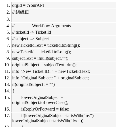
orgId = ;YourAPI
// 組織ID
// ====== Workflow Arguments ======
// ticketId -> Ticket Id
// subject -> Subject
newTicketIdText = ticketId.toString();
newTicketId = ticketId.toLong();
subjectText = ifnull(subject,"");
originalSubject = subjectText.trim();
info "New Ticket ID: " + newTicketIdText;
info "Original Subject: " + originalSubject;
if(originalSubject != "")
{
lowerOriginalSubject =
originalSubject.toLowerCase();
isReplyOrForward = false;
if(lowerOriginalSubject.startsWith("re:") ||
lowerOriginalSubject.startsWith("fw:"))