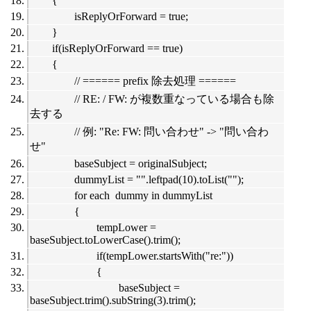
{
isReplyOrForward = true;
}
if(isReplyOrForward == true)
{
// ====== prefix 除去処理 ======
// RE: / FW: が複数重なっている場合も除
去する
// 例: "Re: FW: 問い合わせ" -> "問い合わ
せ"
baseSubject = originalSubject;
dummyList = "".leftpad(10).toList("");
for each dummy in dummyList
{
tempLower =
baseSubject.toLowerCase().trim();
if(tempLower.startsWith("re:"))
{
baseSubject =
baseSubject.trim().subString(3).trim();