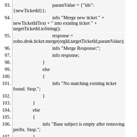
paramValue = {"ids":
{newTicketId}};
info "Merge new ticket " +
newTicketIdText + " into existing ticket " +
targetTicketId.toString();
response =
zoho.desk.ticket.merge(orgId,targetTicketId,paramValue);
info "Merge Response:";
info response;
}
else
{
info "No matching existing ticket
found. Stop.";
}
}
else
{
info "Base subject is empty after removing
prefix. Stop.";
}