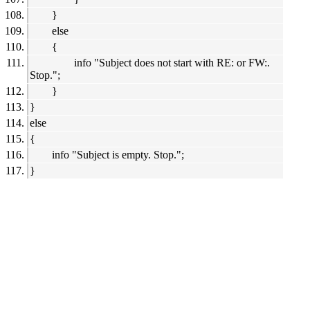
}
else
{
info "Subject does not start with RE: or FW:.
Stop.";
}
}
else
{
info "Subject is empty. Stop.";
}