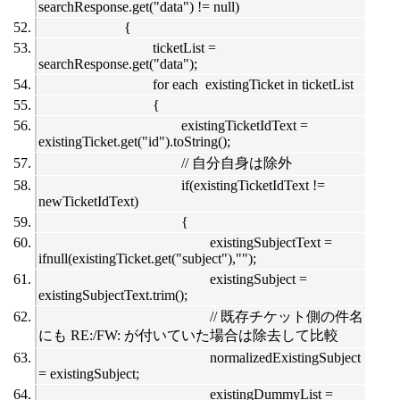
searchResponse.get("data") != null)
{
ticketList =
searchResponse.get("data");
for each existingTicket in ticketList
{
existingTicketIdText =
existingTicket.get("id").toString();
// 自分自身は除外
if(existingTicketIdText !=
newTicketIdText)
{
existingSubjectText =
ifnull(existingTicket.get("subject"),"");
existingSubject =
existingSubjectText.trim();
// 既存チケット側の件名
にも RE:/FW: が付いていた場合は除去して比較
normalizedExistingSubject
= existingSubject;
existingDummyList =