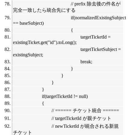
// prefix 除去後の件名が
完全一致したら統合先にする
if(normalizedExistingSubject
== baseSubject)
{
targetTicketId =
existingTicket.get("id").toLong();
targetTicketSubject =
existingSubject;
break;
}
}
}
}
if(targetTicketId != null)
{
// ====== チケット統合 ======
// targetTicketId が親チケット
// newTicketId が統合される新規
チケット