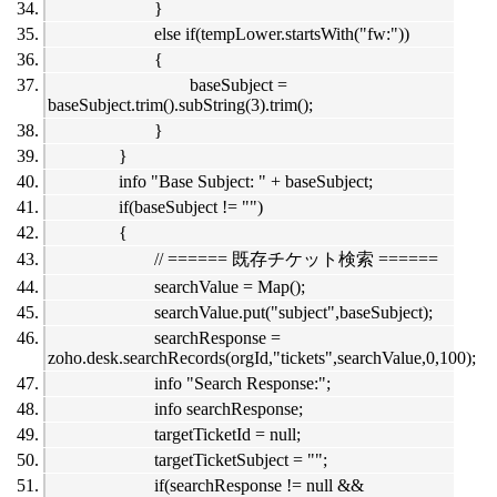
}
else if(tempLower.startsWith("fw:"))
{
baseSubject =
baseSubject.trim().subString(3).trim();
}
}
info "Base Subject: " + baseSubject;
if(baseSubject != "")
{
// ====== 既存チケット検索 ======
searchValue = Map();
searchValue.put("subject",baseSubject);
searchResponse =
zoho.desk.searchRecords(orgId,"tickets",searchValue,0,100);
info "Search Response:";
info searchResponse;
targetTicketId = null;
targetTicketSubject = "";
if(searchResponse != null &&