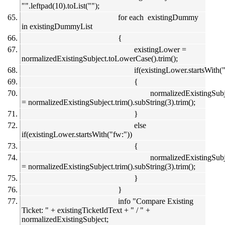
"".leftpad(10).toList("");
for each existingDummy
in existingDummyList
{
existingLower =
normalizedExistingSubject.toLowerCase().trim();
if(existingLower.startsWith("
{
normalizedExistingSubj
= normalizedExistingSubject.trim().subString(3).trim();
}
else
if(existingLower.startsWith("fw:"))
{
normalizedExistingSubj
= normalizedExistingSubject.trim().subString(3).trim();
}
}
info "Compare Existing
Ticket: " + existingTicketIdText + " / " +
normalizedExistingSubject;