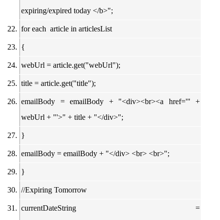
expiring/expired today </b>";
for each article in articlesList
{
webUrl = article.get("webUrl");
title = article.get("title");
emailBody = emailBody + "<div><br><a href='" +
webUrl + "'>" + title + "</div>";
}
emailBody = emailBody + "</div> <br> <br>";
}
//Expiring Tomorrow
currentDateString =