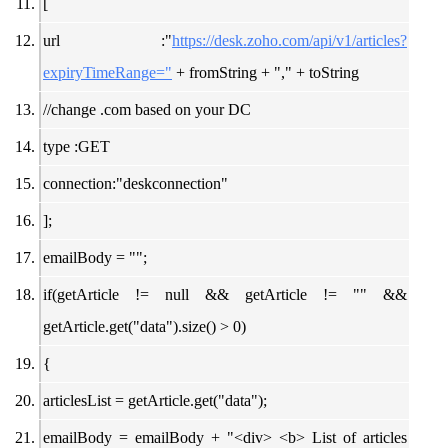
[
url :"
https://desk.zoho.com/api/v1/articles?
expiryTimeRange="
+ fromString + "," + toString
//change .com based on your DC
type :GET
connection:"deskconnection"
];
emailBody = "";
if(getArticle != null && getArticle != "" &&
getArticle.get("data").size() > 0)
{
articlesList = getArticle.get("data");
emailBody = emailBody + "<div> <b> List of articles