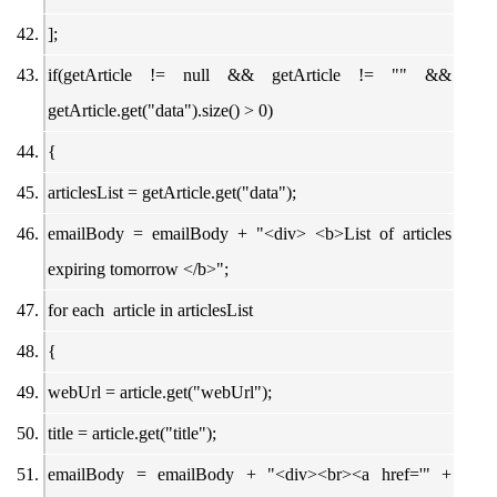
];
if(getArticle != null && getArticle != "" &&
getArticle.get("data").size() > 0)
{
articlesList = getArticle.get("data");
emailBody = emailBody + "<div> <b>List of articles
expiring tomorrow </b>";
for each article in articlesList
{
webUrl = article.get("webUrl");
title = article.get("title");
emailBody = emailBody + "<div><br><a href='" +