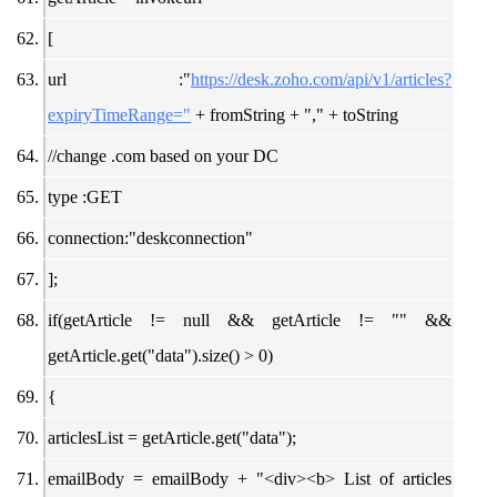
[
url :"
https://desk.zoho.com/api/v1/articles?
expiryTimeRange="
+ fromString + "," + toString
//change .com based on your DC
type :GET
connection:"deskconnection"
];
if(getArticle != null && getArticle != "" &&
getArticle.get("data").size() > 0)
{
articlesList = getArticle.get("data");
emailBody = emailBody + "<div><b> List of articles