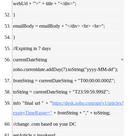
webUrl + "'>" + title + "</div>";
}
emailBody = emailBody + "</div> <br> <br>";
}
//Expiring in 7 days
currentDateString =
zoho.currentdate.addDay(7).toString("yyyy-MM-dd");
fromString = currentDateString + "T00:00:00.000Z";
toString = currentDateString + "T23:59:59.999Z";
info "final url " + "
https://desk.zoho.com/api/v1/articles?
expiryTimeRange="
+ fromString + "," + toString;
//change .com based on your DC
getArticle = invokeurl