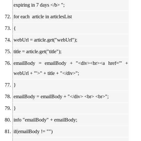
expiring in 7 days </b> ";
for each article in articlesList
{
webUrl = article.get("webUrl");
title = article.get("title");
emailBody = emailBody + "<div><br><a href='" +
webUrl + "'>" + title + "</div>";
}
emailBody = emailBody + "</div> <br> <br>";
}
info "emailBody" + emailBody;
if(emailBody != "")