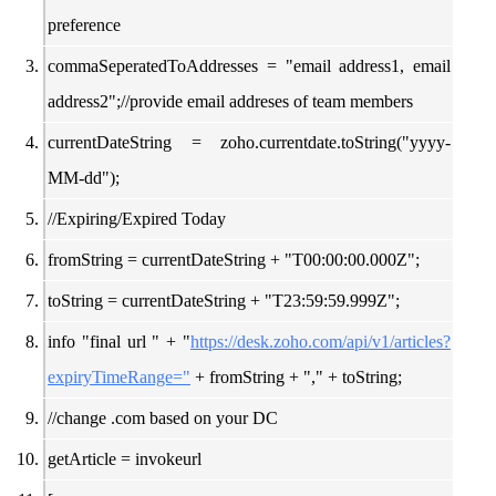
preference
commaSeperatedToAddresses = "email address1, email
address2";//provide email addreses of team members
currentDateString = zoho.currentdate.toString("yyyy-
MM-dd");
//Expiring/Expired Today
fromString = currentDateString + "T00:00:00.000Z";
toString = currentDateString + "T23:59:59.999Z";
info "final url " + "
https://desk.zoho.com/api/v1/articles?
expiryTimeRange="
+ fromString + "," + toString;
//change .com based on your DC
getArticle = invokeurl