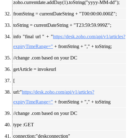
zoho.currentdate.addDay(1).toString("yyyy-MM-dd");
fromString = currentDateString + "T00:00:00.000Z";
toString = currentDateString + "T23:59:59.999Z";
info "final url " + "
https://desk.zoho.com/api/v1/articles?
expiryTimeRange="
+ fromString + "," + toString;
//change .com based on your DC
getArticle = invokeurl
[
url:"
https://desk.zoho.com/api/v1/articles?
expiryTimeRange="
+ fromString + "," + toString
//change .com based on your DC
type :GET
connection:"deskconnection"