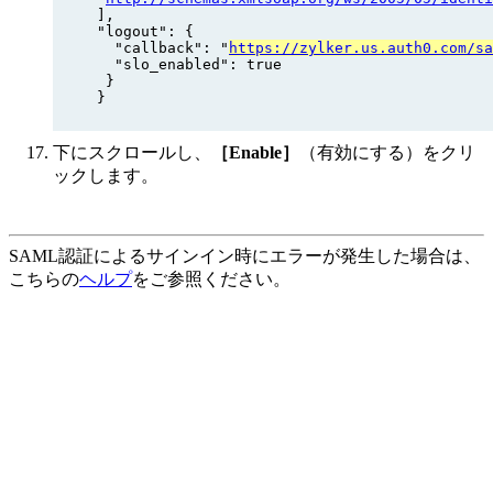
],

"logout": {

  "callback": "
https://zylker.us.auth0.com/sa
  "slo_enabled": true 

 } 

}
下にスクロールし、
［Enable］
（有効にする）をクリ
ックします。
SAML認証によるサインイン時にエラーが発生した場合は、
こちらの
ヘルプ
をご参照ください。