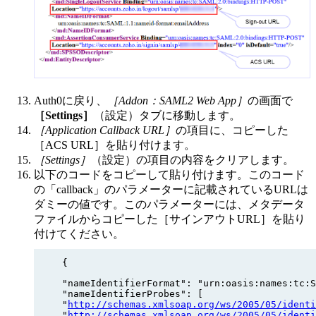
Auth0に戻り、
［Addon：SAML2 Web App］
の画面で
［Settings］
（設定）タブに移動します。
［Application Callback URL］
の項目に、コピーした
［ACS URL］を貼り付けます。
［Settings］
（設定）の項目の内容をクリアします。
以下のコードをコピーして貼り付けます。このコード
の「callback」のパラメーターに記載されているURLは
ダミーの値です。このパラメーターには、メタデータ
ファイルからコピーした［サインアウトURL］を貼り
付けてください。
{
"nameIdentifierFormat": "urn:oasis:names:tc:S
"nameIdentifierProbes": [ 

"
http://schemas.xmlsoap.org/ws/2005/05/identi
"
http://schemas.xmlsoap.org/ws/2005/05/identi