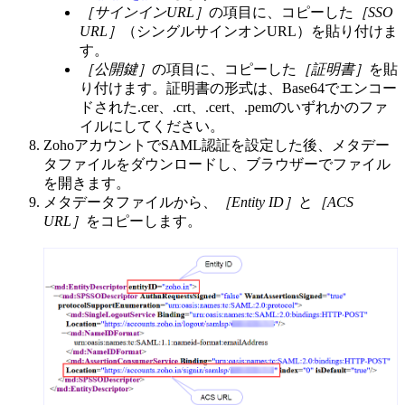
［サインインURL］
の項目に、コピーした
［SSO
URL］
（シングルサインオンURL）を貼り付けま
す。
［公開鍵］
の項目に、コピーした
［証明書］
を貼
り付けます。証明書の形式は、Base64でエンコー
ドされた.cer、.crt、.cert、.pemのいずれかのファ
イルにしてください。
ZohoアカウントでSAML認証を設定した後、メタデー
タファイルをダウンロードし、ブラウザーでファイル
を開きます。
メタデータファイルから、
［Entity ID］
と
［ACS
URL］
をコピーします。