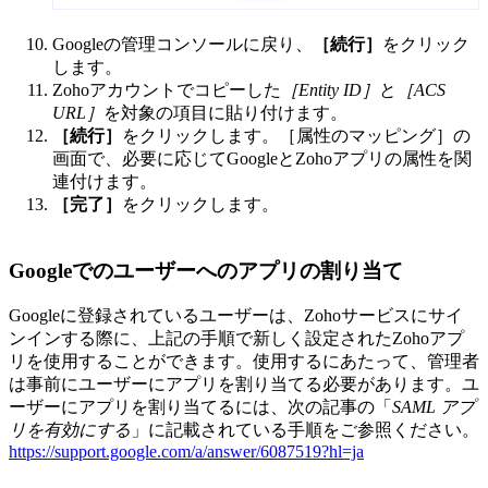
Googleの管理コンソールに戻り、
［続行］
をクリック
します。
Zohoアカウントでコピーした
［Entity ID］
と
［ACS
URL］
を対象の項目に貼り付けます。
［続行］
をクリックします。［属性のマッピング］の
画面で、必要に応じてGoogleとZohoアプリの属性を関
連付けます。
［完了］
をクリックします。
Googleでのユーザーへのアプリの割り当て
Googleに登録されているユーザーは、Zohoサービスにサイ
ンインする際に、上記の手順で新しく設定されたZohoアプ
リを使用することができます。使用するにあたって、管理者
は事前にユーザーにアプリを割り当てる必要があります。ユ
ーザーにアプリを割り当てるには、次の記事の「
SAML アプ
リを有効にする
」に記載されている手順をご参照ください。
https://support.google.com/a/answer/6087519?hl=ja