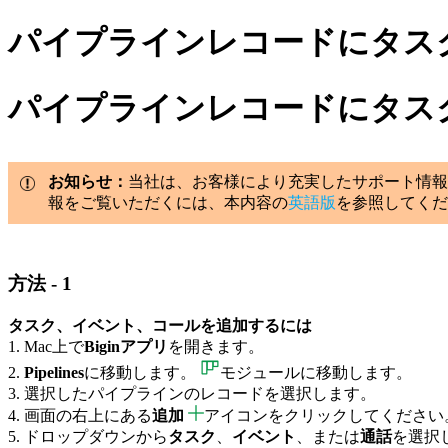
パイプラインレコードにタス
パイプラインレコードにタス
お知らせ：
当社は、お客様により充実したサポート情報
報をご覧いただくには、本内容の
英語版
を参照してくだ
方法 - 1
タスク、イベント、コールを追加するには
1. Mac上で
Biginアプリ
を開きます。
2.
Pipelines
に移動します。
モジュールに移動します。
3. 選択したパイプラインのレコードを選択します。
4. 画面の右上にある
追加
アイコンをクリックしてください
5. ドロップダウンから
タスク
、
イベント
、または
通話
を選択