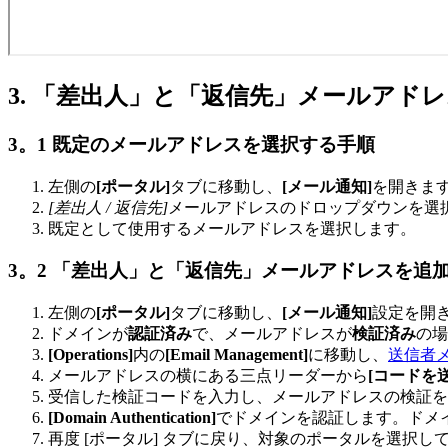
3. 「差出人」と「返信先」メールアド
3。1 既定のメールアドレスを選択する手順
左側の
[ポータル]
タブに移動し、
[メール通知]
を開きま
[差出人 / 返信先]
メールアドレスのドロップダウンを選
既定として使用するメールアドレスを選択します。
3。2 「差出人」と「返信先」メールアドレスを追
左側の
[ポータル]
タブに移動し、
[メール通知]
設定を開
ドメインが
認証済み
で、メールアドレスが
検証済み
の場
[Operations]
内の
[Email Management]
に移動し、
送信者
メールアドレスの横にある三点リーダーから
[コードを送
受信した検証コードを入力し、メールアドレスの検証を
[Domain Authentication]
でドメインを認証します。ドメ
再度 [ポータル] タブに戻り、対象のポータルを選択して