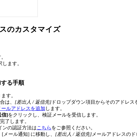
レスのカスタマイズ
す。
択します。
加する手順
きます。
合は、
[差出人 / 返信先]
ドロップダウン項目からそのアドレスを
メールアドレスを追加
します。
信]
をクリックし、検証メールを受信します。
完了します。
インの認証方法は
こちら
をご参照ください。
 [メール通知] に移動し、
[差出人 / 返信先]
メールアドレスのド