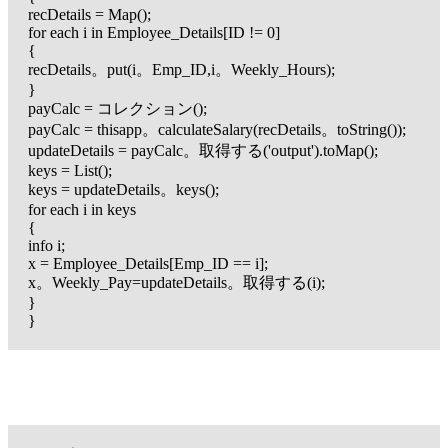
recDetails = Map();
for each i in Employee_Details[ID != 0]
{
recDetails。put(i。Emp_ID,i。Weekly_Hours);
}
payCalc = コレクション();
payCalc = thisapp。calculateSalary(recDetails。toString());
updateDetails = payCalc。取得する('output').toMap();
keys = List();
keys = updateDetails。keys();
for each i in keys
{
info i;
x = Employee_Details[Emp_ID == i];
x。Weekly_Pay=updateDetails。取得する(i);
}
}