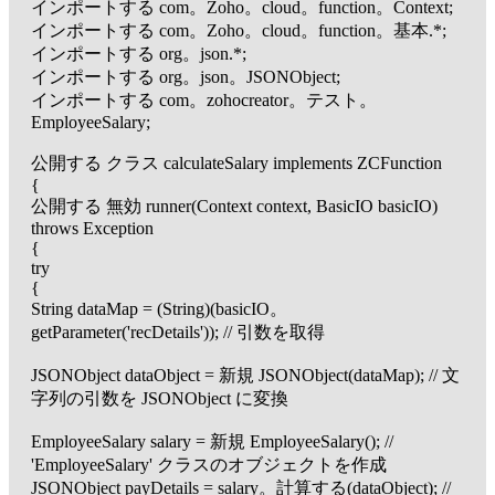
インポートする com。Zoho。cloud。function。Context;
インポートする com。Zoho。cloud。function。基本.*;
インポートする org。json.*;
インポートする org。json。JSONObject;
インポートする com。zohocreator。テスト。
EmployeeSalary;
公開する クラス calculateSalary implements ZCFunction
{
公開する 無効 runner(Context context, BasicIO basicIO)
throws Exception
{
try
{
String dataMap = (String)(basicIO。
getParameter('recDetails')); // 引数を取得
JSONObject dataObject = 新規 JSONObject(dataMap); // 文
字列の引数を JSONObject に変換
EmployeeSalary salary = 新規 EmployeeSalary(); //
'EmployeeSalary' クラスのオブジェクトを作成
JSONObject payDetails = salary。計算する(dataObject); //