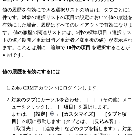
値の履歴を有効にできる選択リストの項目は、タブごとに1
件です。対象の選択リストの項目の設定において値の履歴を
有効にした場合、履歴はすべてのレイアウトで有効になりま
す。
値の履歴の関連リストには、5件の標準項目（選択リス
トの値／期間／更新日時／更新者／変更後の値）が表示され
ます。これとは別に、追加で
10件の項目
を選択することが
可能です。
値の履歴を有効にするには
Zoho CRMアカウントにログインします。
対象のタブにカーソルを合わせ、［…］（その他）メニ
ューをクリックし、
［+ 項目］
を選択します。
または、
［設定］
→［カスタマイズ］→［タブと項
目］
の順に移動します（タブとは、［見込み客］、
［取引先］、［連絡先］などのタブを指します）。対象