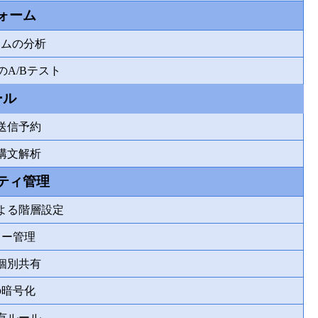
フォーム
ームの分析
のA/Bテスト
ール
送信予約
構文解析
ティ管理
よる階層設定
リー管理
個別共有
の暗号化
有ルール