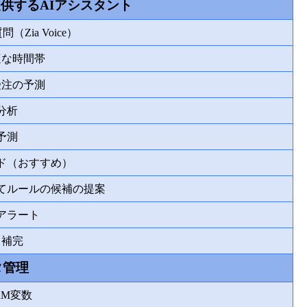
が提供するAIアシスタント
Zia Voice）
適な時間帯
受注の予測
分析
予測
ド（おすすめ）
てルールの候補の提案
アラート
タ補完
タ管理
CRM変数