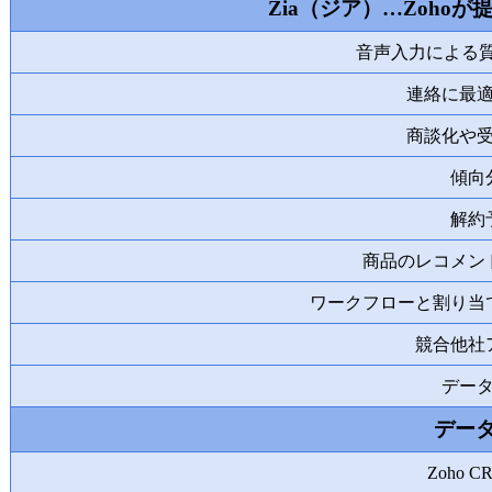
Zia（ジア）…Zoho
音声入力による質問（
連絡に最
商談化や
傾向
解約
商品のレコメン
ワークフローと割り当
競合他社
デー
デー
Zoho 