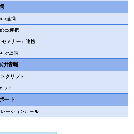
携
eator連携
sInbox連携
（Webセミナー）連携
kstage連携
向け情報
トスクリプト
ェット
ポート
カレーションルール