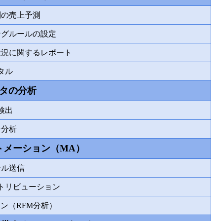
別の売上予測
ングルールの設定
状況に関するレポート
タル
ータの分析
検出
な分析
トメーション（MA）
ール送信
トリビューション
ン（RFM分析）