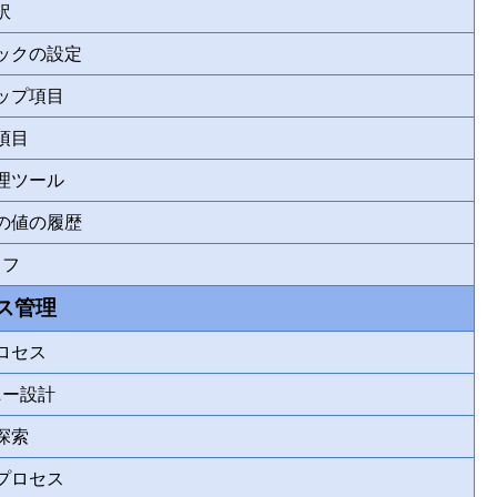
訳
ックの設定
ップ項目
項目
理ツール
の値の履歴
ラフ
ス管理
ロセス
ニー設計
探索
プロセス