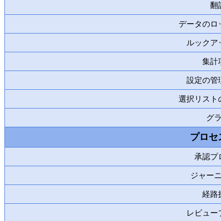
翻
データのロ
ルックア
集計
設定の管
選択リスト
グ
プロセ
承認プ
ジャー
経路
レビュー