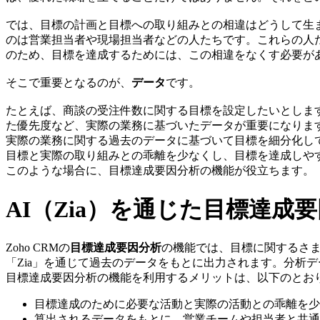
では、目標の計画と目標への取り組みとの相違はどうして生
のは営業担当者や現場担当者などの人たちです。これらの人
のため、目標を達成するためには、この相違をなくす必要が
そこで重要となるのが、
データ
です。
たとえば、商談の受注件数に関する目標を設定したいとしま
た優先度など、実際の業務に基づいたデータが重要になりま
実際の業務に関する過去のデータに基づいて目標を細分化し
目標と実際の取り組みとの乖離を少なくし、目標を達成しや
このような場合に、目標達成要因分析の機能が役立ちます。
AI（Zia）を通じた目標達成
Zoho CRMの
目標達成要因分析
の機能では、目標に関するさま
「Zia」を通じて過去のデータをもとに出力されます。分析
目標達成要因分析の機能を利用するメリットは、以下のとお
目標達成のために必要な活動と実際の活動との乖離を少
算出されるデータをもとに、営業チームや担当者と共通