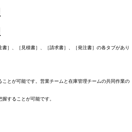
理
理
注書］、［見積書］、［請求書］、［発注書］の各タブがあり
ることが可能です。営業チームと在庫管理チームの共同作業の
把握することが可能です。