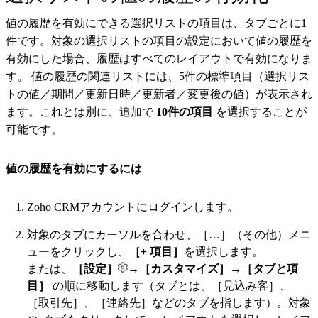
値の履歴を有効にできる選択リストの項目は、タブごとに1
件です。対象の選択リストの項目の設定において値の履歴を
有効にした場合、履歴はすべてのレイアウトで有効になりま
す。
値の履歴の関連リストには、5件の標準項目（選択リス
トの値／期間／更新日時／更新者／変更後の値）が表示され
ます。これとは別に、追加で
10件の項目
を選択することが
可能です。
値の履歴を有効にするには
Zoho CRMアカウントにログインします。
対象のタブにカーソルを合わせ、［…］（その他）メニ
ューをクリックし、
［+ 項目］
を選択します。
または、
［設定］
→［カスタマイズ］→［タブと項
目］
の順に移動します（タブとは、［見込み客］、
［取引先］、［連絡先］などのタブを指します）。対象