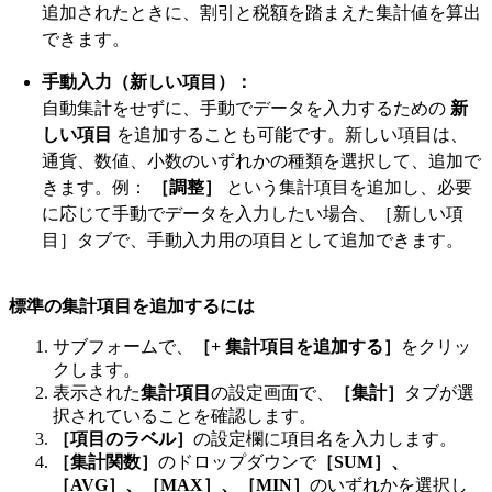
追加されたときに、割引と税額を踏まえた集計値を算出
できます。
手動入力（新しい項目）：
自動集計をせずに、手動でデータを入力するための
新
しい項目
を追加することも可能です。新しい項目は、
通貨、数値、小数のいずれかの種類を選択して、追加で
きます。例：
［調整］
という集計項目を追加し、必要
に応じて手動でデータを入力したい場合、［新しい項
目］タブで、手動入力用の項目として追加できます。
標準の集計項目を追加するには
サブフォームで、
［+ 集計項目を追加する］
をクリッ
クします。
表示された
集計項目
の設定画面で、
［集計］
タブが選
択されていることを確認します。
［項目のラベル］
の設定欄に項目名を入力します。
［集計関数］
のドロップダウンで
［SUM］、
［AVG］、［MAX］、［MIN］
のいずれかを選択し