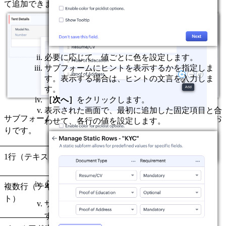
て追加できます。
必要に応じて、値ごとに色を設定します。
サブフォームにヒントを表示するかを指定しま
す。表示する場合は、ヒントの文言を入力しま
す。
［次へ］
をクリックします。
表示された画面で、最初に追加した固定項目と合
サブフォームの列として追加できる項目の種類は、次のとお
わせて、各行の値を設定します。
りです。
1行（テキスト）
選択リスト
小数
必要に応じて、値ごとに色を設定します。
複数行（テキス
複数選択リスト
パーセント
ト）
サブフォームにヒントを表示するかを指定しま
す。表示する場合は、ヒントの文言を入力しま