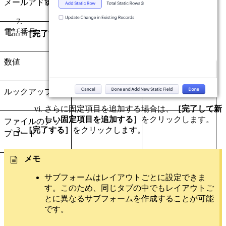
す。
メールアドレス
日付
長整数
電話番号
日時
真偽値
［完了する］
をクリックします。
数値
通貨
URL
ルックアップ
数式
ユーザー
さらに固定項目を追加する場合は、
［完了して新
しい固定項目を追加する］
をクリックします。
ファイルのアッ
［完了する］
をクリックします。
プロード
メモ
サブフォームはレイアウトごとに設定できま
す。このため、同じタブの中でもレイアウトご
とに異なるサブフォームを作成することが可能
です。