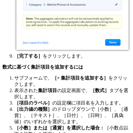
［完了する］
をクリックします。
数式に基づく集計項目を追加するには
サブフォームで、
［+ 集計項目を追加する］
をクリッ
クします。
表示された
集計項目
の設定画面で、
［数式］
タブを選
択します。
［項目のラベル］
の設定欄に項目名を入力します。
［出力値の種類］
のドロップダウンで［小数］、［通
貨］、［テキスト］、［日付］、［日時］、［真偽
値］のいずれかを選択します。
［小数］または［通貨］を選択した場合：
［小数点以