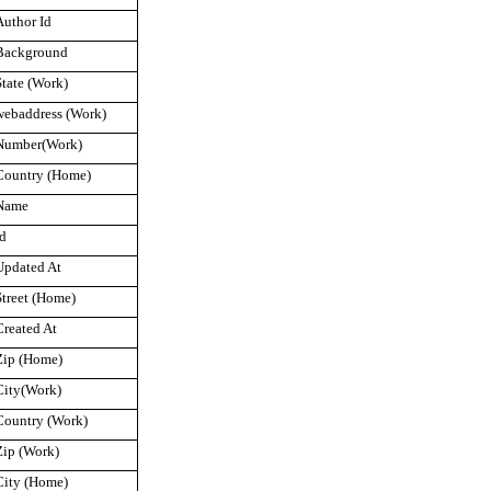
Author Id
Background
State (Work)
webaddress (Work)
Number(Work)
Country (Home)
Name
id
Updated At
Street (Home)
Created At
Zip (Home)
City(Work)
Country (Work)
Zip (Work)
City (Home)