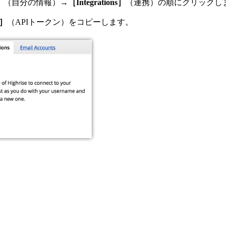
］
（自分の情報）→
［Integrations］
（連携）の順にクリックし
n］
（APIトークン）をコピーします。