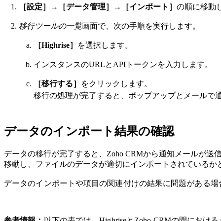
［設定］
→
［データ管理］
→
［インポート］
の順に移動
移行ツールの一覧
画面で、次の手順を実行します。
［Highrise］
を選択します。
インスタンスのURLとAPIトークンを入力します。
［移行する］
をクリックします。
移行の処理が完了すると、ポップアップとメールで
データのインポート結果の確認
データの移行が完了すると、Zoho CRMから通知メールが送信
移動し、ファイルのデータが適切にインポートされているか
データのインポートや項目の関連付けの結果に問題がある場
参考情報：
以下の表では、HighriseとZoho CRMの