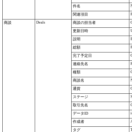
件名
関連項目
Deals
商談
商談の担当者
更新日時
説明
総額
完了予定日
連絡先名
種類
商談名
通貨
ステージ
取引先名
データID
作成者
タグ