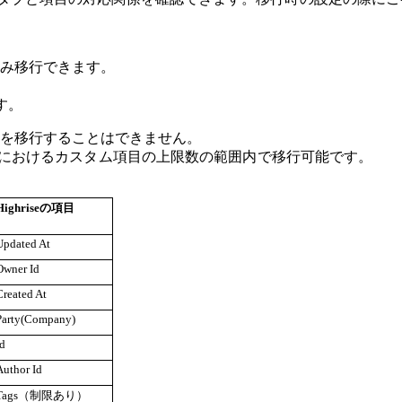
タのみ移行できます。
です。
データを移行することはできません。
ランにおけるカスタム項目の上限数の範囲内で移行可能です。
Highriseの項目
Updated At
Owner Id
Created At
Party(Company)
id
Author Id
Tags（制限あり）