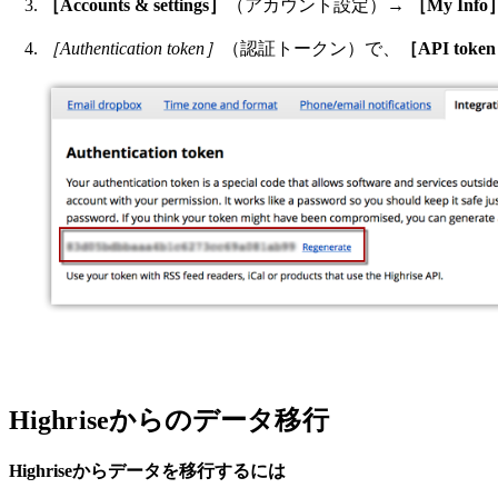
［Accounts & settings］
（アカウント設定）→
［My Info
［Authentication token］
（認証トークン）で、
［API toke
Highriseからのデータ移行
Highriseからデータを移行するには