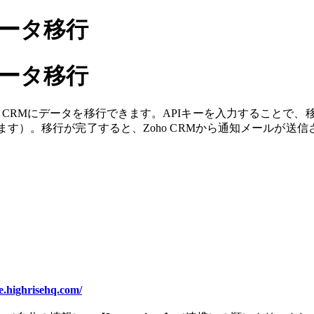
のデータ移行
のデータ移行
らZoho CRMにデータを移行できます。APIキーを入力する
す）。移行が完了すると、Zoho CRMから通知メールが送
le.highrisehq.com/