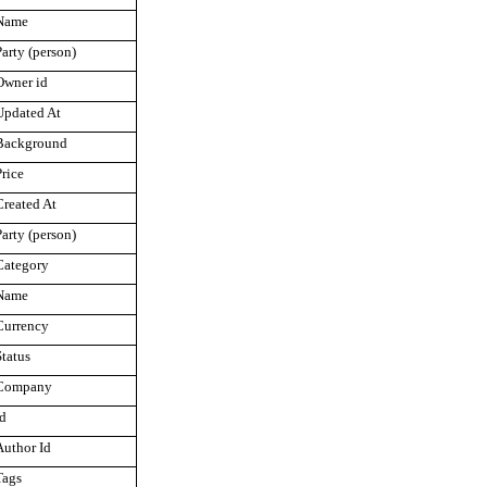
Name
Party (person)
Owner id
Updated At
Background
Price
Created At
Party (person)
Category
Name
Currency
Status
Company
id
Author Id
Tags