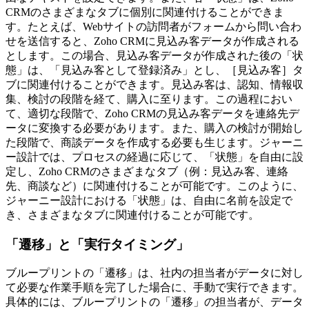
CRMのさまざまなタブに個別に関連付けることができま
す。たとえば、Webサイトの訪問者がフォームから問い合わ
せを送信すると、Zoho CRMに見込み客データが作成される
とします。この場合、見込み客データが作成された後の「状
態」は、「見込み客として登録済み」とし、［見込み客］タ
ブに関連付けることができます。見込み客は、認知、情報収
集、検討の段階を経て、購入に至ります。この過程におい
て、適切な段階で、Zoho CRMの見込み客データを連絡先デ
ータに変換する必要があります。また、購入の検討が開始し
た段階で、商談データを作成する必要も生じます。ジャーニ
ー設計では、プロセスの経過に応じて、「状態」を自由に設
定し、Zoho CRMのさまざまなタブ（例：見込み客、連絡
先、商談など）に関連付けることが可能です。このように、
ジャーニー設計における「状態」は、自由に名前を設定で
き、さまざまなタブに関連付けることが可能です。
「遷移」と「実行タイミング」
ブループリントの「遷移」は、社内の担当者がデータに対し
て必要な作業手順を完了した場合に、手動で実行できます。
具体的には、ブループリントの「遷移」の担当者が、データ