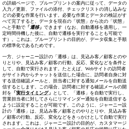
の詳細ページで、ブループリントの案内に従って、データの
入力／更新、ファイルの添付、チェックリストの消し込みな
どの必要な作業を行います。必要な作業とデータの検証がす
べて完了すると、データを現在の「状態」から次の「状態」
へと手動で
「
遷移
」
できます（なお、自動遷移を適用し、一
定時間待機した後に、自動で遷移を実行することも可能で
す）。これは、ブループリントの目的が、データ収集と手順
の標準化であるためです。
一方、ジャーニー設計の「遷移」は、見込み客／顧客とのや
りとりや、見込み客／顧客の行動、反応、変化などを条件と
して、自動で実行されます。たとえば、Webサイトの訪問者
がサイト内からチャットを送信した場合に、訪問者自身に対
する送信確認メールと、担当者に対する通知メールを自動送
信するとします。この場合、訪問者に対する確認メールの開
封を
「
実行タイミング
」
として、「遷移」を自動で実行し、
営業担当者に対してさらにリマインダー通知を自動送信する
ように設定することが可能です。このように、ジャーニー設
計の「遷移」は、見込み客／顧客とのやりとりや、見込み客
／顧客の行動、反応、変化などをきっかけとして自動で実行
されます。これは、ジャーニー設計の目的が、カスタマージ