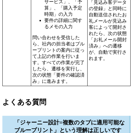
サービス」、「予
「見込み客データ
算」、「購入予定
の登録」と同時に
時期」の入力
自動送信されたお
要件の詳細に関す
礼メールが見込み
るメモの入力
客によって開封さ
れたら、次の状態
問い合わせを受信した
「お礼メール開封
ら、社内の担当者はブル
済み」への遷移
ープリントの案内に従っ
が、自動で実行さ
て上記の作業を行いま
れます。
す。すべての作業が完了
したら、遷移を実行し、
次の状態「要件の確認済
み」に進みます。
よくある質問
「ジャーニー設計=複数のタブに適用可能な
ブループリント」という理解は正しいです