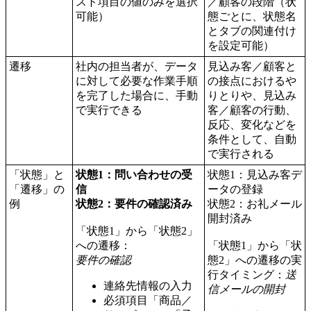
スト項目の値のみを選択
／顧客の段階（状
可能）
態ごとに、状態名
とタブの関連付け
を設定可能）
遷移
社内の担当者が、データ
見込み客／顧客と
に対して必要な作業手順
の接点におけるや
を完了した場合に、手動
りとりや、見込み
で実行できる
客／顧客の行動、
反応、変化などを
条件として、自動
で実行される
「状態」と
状態1：問い合わせの受
状態1：見込み客デ
「遷移」の
信
ータの登録
例
状態2：要件の確認済み
状態2：お礼メール
開封済み
「状態1」から「状態2」
への遷移：
「状態1」から「状
要件の確認
態2」への遷移の実
行タイミング：
送
連絡先情報の入力
信メールの開封
必須項目「商品／