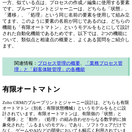
一方、似ている点は、プロセスの作成／編集に使用する要素
です。ブループリントとジャーニーは、どちらも「状態」、
「遷移」、「処理」という同じ名前の要素を使用して組み立
てます。このように要素の名前が同じであるのは、どちらの
機能も「有限オートマトン」というモデルをもとにして設計
された自動化機能であるためです。以下では、2つの機能に
ついて、類似点と相違点の概要と、よくある質問をご紹介し
ます。
関連情報：
プロセス管理の概要
、
「業務プロセス管
理」と「顧客体験管理」の各機能
有限オートマトン
Zoho CRMのブループリントとジャーニー設計は、どちらも有限
オートマトン（別名：有限状態機械）というモデルをもとに設
計されています。有限オートマトンは、有限個の「状態」と
「遷移」と「動作」（処理）の組み合わせからなる数学的に抽
象化された「ふるまいのモデル」であり、ソフトウェアだけで
なく、ゲームやAIなどの開発においても幅広く利用されていま