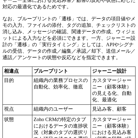
ャーニー全体における見込み客／顧客の反応や状態に応じた
対応の最適化であるためです。
なお、ブループリントの「遷移」では、データの項目値やメ
モの入力、ファイルの添付、タグの追加、チェックリストの
消し込み、メッセージの確認、関連データの作成、ウィジェ
ットによる入力などを必須にできます。一方、ジャーニー設
計の「遷移」の「実行タイミング」としては、APIやシグナ
ルの受信、データの作成／編集／承認／却下、送信メール／
通話／アンケートの状態や反応などを指定できます。
相違点
ブループリント
ジャーニー設計
目的
組織内の業務プロセスの
カスタマージャー
自動化、効率化、徹底
ニー（顧客体験）
の見える化、自動
化、最適化
視点
組織内のユーザー
見込み客、顧客
状態
Zoho CRMの特定のタブ
カスタマージャー
におけるデータの進捗状
ニー（顧客体験）
況（対象のタブの選択リ
における見込み客