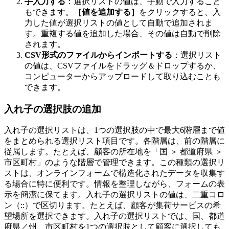
手入力する
：選択リストの値は、手動で入力すること
もできます。
［値を追加する］
をクリックすると、入
力した値が選択リストの値として自動で追加されま
す。重複する値を追加した場合、その値は自動で削除
されます。
CSV形式のファイルからインポートする
：選択リスト
の値は、CSVファイルをドラッグ＆ドロップするか、
コンピューターからアップロードして取り込むことも
できます。
入れ子の選択肢の追加
入れ子の選択リストは、1つの選択肢の中で最大6階層まで値
をまとめられる選択リスト項目です。各階層は、前の階層に
従属します。たとえば、顧客の所在地を「国 ＞ 都道府県 ＞
市区町村」のような階層で管理できます。この種類の選択リ
ストは、オンラインフォームで構造化されたデータを収集す
る場合に特に便利です。情報を整理しながら、フォームの表
示を簡潔に保てます。入れ子の選択リストの値は、二重コロ
ン（::）で区切ります。たとえば、顧客が集荷サービスの希
望場所を選択できます。入れ子の選択リストでは、国、都道
府県／州、市区町村を1つの選択肢として顧客に選択しても