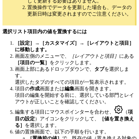
して更新する必要はありません。
置換操作でデータを更新した場合も、データの
更新日時は変更されますのでご注意ください。
選択リスト項目内の値を置換するには
［設定］→［カスタマイズ］→［レイアウトと項目］
に移動します。
画面左側のメニューで、
［レイアウトと項目］
にある
［項目の一覧］
をクリックします。
画面上部にあるドロップダウンで、
タブ
を選択しま
す。
選択したタブのすべての項目が一覧表示されます。
項目の
作成
画面または
編集
画面を開きます。
項目の編集を開始する前に、選択している部門とレイ
アウトが正しいことを確認してください。
編集する項目にマウスポインターを合わせ、
（
項
目の設定
）アイコンをクリックして、
［値を置き換え
る］
を選択します。
値の置換画面で、以下の手順を行います。
［置換前の値］
で、既存の値（置き換える対象の