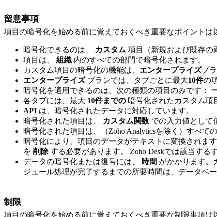
留意事項
項目の暗号化を始める前に覚えておくべき重要なポイントは
暗号化できるのは、
カスタム
項目（新規および既存の
項目は、
組織
内のすべての部門で暗号化されます。
カスタム項目の暗号化の機能は、
エンタープライズ
プラ
エンタープライズ
プランでは、
タブごとに
最大
10件
の
暗号化を適用できるのは、次の種類の項目のみです：
各タブには、最大
10件までの
暗号化されたカスタム項
API
は、暗号化されたデータに対応しています。
暗号化された項目は、
カスタム関数
での入力値として
暗号化された項目は、（Zoho Analyticsを除く）すべて
暗号化により、項目のデータがテキストに変換されま
を
削除
する必要があります。
Zoho Deskでは該当
データの暗号化または復号には、
時間
がかかります。
ジュール処理が完了するまでの所要時間は、データベース
制限
項目の暗号化を始める前に覚えておくべき重要な制限事項は