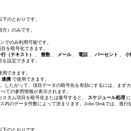
以下のとおりです。
両方）のみです。
ンでのみ利用可能です。
項目を暗号化できます。
一行（テキスト）
、
整数
、
メール
、
電話
、
パーセント
、
小
目を設定できます。
使用できます。
の
連携
で使用できます。
す。したがって、項目データの暗号化を有効にするには、まず
するすべての参照情報が表示されます。
カスタム項目を暗号化または復号すると、
スケジュール処理
に
内のデータ件数によって決まります。Zoho Deskでは、進
以下のとおりです。