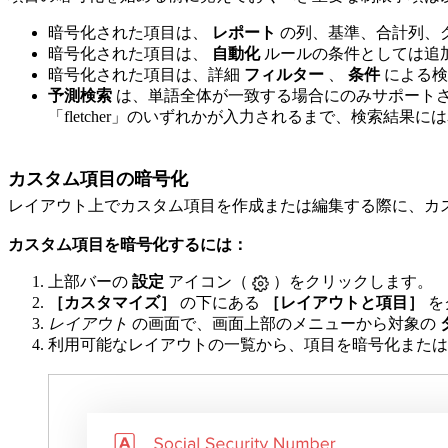
暗号化された項目は、
レポート
の列、基準、合計列、
暗号化された項目は、
自動化
ルールの条件としては追
暗号化された項目は、詳細
フィルター
、
条件
による
予測検索
は、単語全体が一致する場合にのみサポートされます
「fletcher」のいずれかが入力されるまで、検索結果
カスタム項目の暗号化
レイアウト上でカスタム項目を作成または編集する際に、カ
カスタム項目を暗号化するには：
上部バーの
設定
アイコン（
）をクリックします。
［カスタマイズ］
の下にある
［レイアウトと項目］
を
レイアウト
の画面で、画面上部のメニューから対象の
利用可能なレイアウトの一覧から、項目を暗号化また