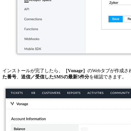
インストールが完了したら、
［Vonage］
のWebタブが作成さ
た番号
、
送信／受信したSMSの最新5件分
を確認できます。