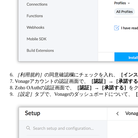
［利用規約］
の同意確認欄にチェックを入れ、
［インス
Vonageアカウントの認証画面で、
［認証］
→
［承諾する
Zoho OAuthの認証画面で、
［認証］
→
［承諾する］
を
［設定］
タブで、Vonageのダッシュボードについて、
［