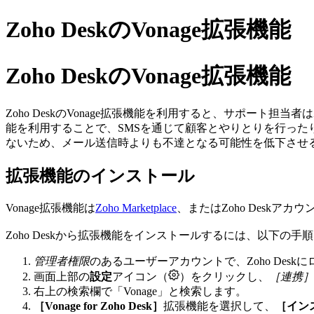
Zoho DeskのVonage拡張機能
Zoho DeskのVonage拡張機能
Zoho DeskのVonage拡張機能を利用すると、サポート担
能を利用することで、SMSを通じて顧客とやりとりを行っ
ないため、メール送信時よりも不達となる可能性を低下させ
拡張機能のインストール
Vonage拡張機能は
Zoho Marketplace
、またはZoho Deskア
Zoho Deskから拡張機能をインストールするには、以下の手
管理者権限
のあるユーザーアカウントで、Zoho Desk
画面上部の
設定
アイコン（
）をクリックし、
［連携］
右上の検索欄で「Vonage」と検索します。
［Vonage for Zoho Desk］
拡張機能を選択して、
［イン