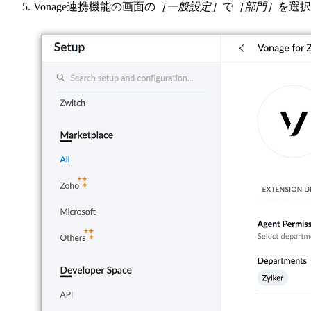
Vonage連携機能の画面の
［一般設定］
で
［部門］
を選択