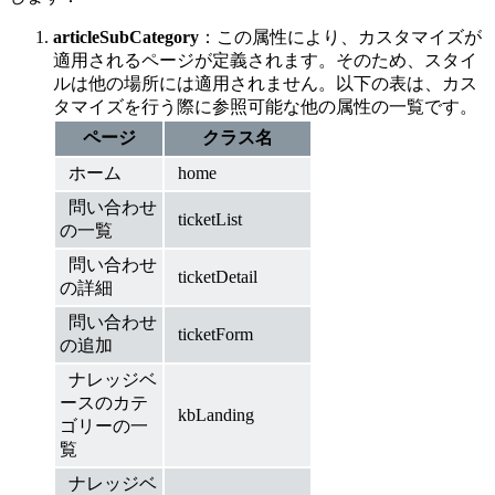
articleSubCategory
：この属性により、カスタマイズが
適用されるページが定義されます。そのため、スタイ
ルは他の場所には適用されません。以下の表は、カス
タマイズを行う際に参照可能な他の属性の一覧です。
ページ
クラス名
ホーム
home
問い合わせ
ticketList
の一覧
問い合わせ
ticketDetail
の詳細
問い合わせ
ticketForm
の追加
ナレッジベ
ースのカテ
kbLanding
ゴリーの一
覧
ナレッジベ