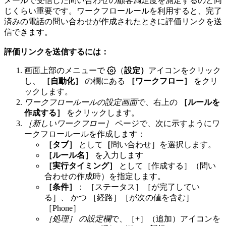
メールで受信した問い合わせの顧客満足度を測定するのと同
じくらい重要です。ワークフロールールを利用すると、完了
済みの電話の問い合わせが作成されたときに評価リンクを送
信できます。
評価リンクを送信するには：
画面上部のメニューで
（
設定）
アイコンをクリック
し、
［自動化］
の欄にある
［ワークフロー］
をクリ
ックします。
ワークフロールールの設定画面
で、右上の
［ルールを
作成する］
をクリックします。
［新しいワークフロー］
ページで、次に示すようにワ
ークフロールールを作成します：
［タブ］
として
［
問い合わせ］を選択します。
［ルール名］
を入力します
［実行タイミング］
として［作成する］（問い
合わせの作成時）を指定します。
［条件］
： ［ステータス］［が完了してい
る］、 かつ ［経路］［が次の値を含む］
［Phone］
［処理］ の設定欄
で、［+］（追加）アイコンを