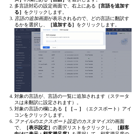
多言語対応の設定画面で、右上にある
［言語を追加す
る］
をクリックします。
言語の追加画面
が表示されるので、どの言語に翻訳す
るかを選択し、
［追加する］
をクリックします。
対象の言語が、言語の一覧に追加されます（ステータ
スは未翻訳に設定されます）。
対象の言語の欄にある
［ ［→ ］
（エクスポート）アイ
コンをクリックします。
ファイルのエクスポート設定のカスタマイズ
の画面
で、
［表示設定］
の選択リストをクリックし、
［顧客
向けに表示：顧客満足度］
を選択して、顧客満足度の