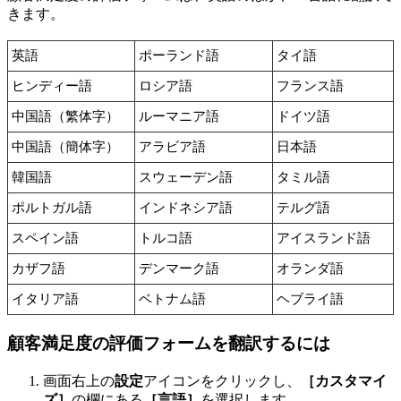
きます。
英語
ポーランド語
タイ語
ヒンディー語
ロシア語
フランス語
中国語（繁体字）
ルーマニア語
ドイツ語
中国語（簡体字）
アラビア語
日本語
韓国語
スウェーデン語
タミル語
ポルトガル語
インドネシア語
テルグ語
スペイン語
トルコ語
アイスランド語
カザフ語
デンマーク語
オランダ語
イタリア語
ベトナム語
ヘブライ語
顧客満足度の評価フォームを翻訳するには
画面右上の
設定
アイコンをクリックし、
［カスタマイ
ズ］
の欄にある
［言語］
を選択します。