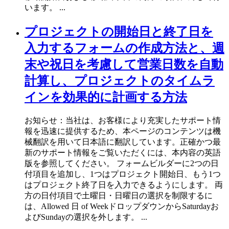
います。 ...
プロジェクトの開始日と終了日を
入力するフォームの作成方法と、週
末や祝日を考慮して営業日数を自動
計算し、プロジェクトのタイムラ
インを効果的に計画する方法
お知らせ：当社は、お客様により充実したサポート情
報を迅速に提供するため、本ページのコンテンツは機
械翻訳を用いて日本語に翻訳しています。正確かつ最
新のサポート情報をご覧いただくには、本内容の英語
版を参照してください。 フォームビルダーに2つの日
付項目を追加し、1つはプロジェクト開始日、もう1つ
はプロジェクト終了日を入力できるようにします。 両
方の日付項目で土曜日・日曜日の選択を制限するに
は、Allowed 日 of WeekドロップダウンからSaturdayお
よびSundayの選択を外します。 ...