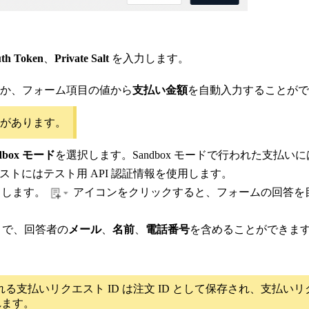
uth Token
、
Private Salt
を入力します。
か、フォーム項目の値から
支払い金額
を自動入力することがで
必要があります。
dbox モード
を選択します。Sandbox モードで行われた支払
のテストにはテスト用 API 認証情報を使用します。
力します。
アイコンをクリックすると、フォームの回答を
とで、回答者の
メール
、
名前
、
電話番号
を含めることができま
れる支払いリクエスト ID は注文 ID として保存され、支払
されます。