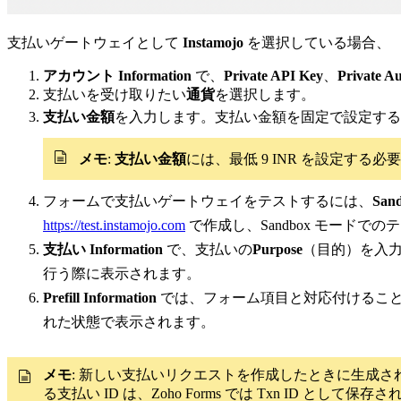
支払いゲートウェイとして
Instamojo
を選択している場合、
アカウント Information
で、
Private API Key
、
Private A
支払いを受け取りたい
通貨
を選択します。
支払い金額
を入力します。支払い金額を固定で設定する
メモ
:
支払い金額
には、最低 9 INR を設定する
フォームで支払いゲートウェイをテストするには、
San
https://test.instamojo.com
で作成し、Sandbox モードで
支払い Information
で、支払いの
Purpose
（目的）を入
行う際に表示されます。
Prefill Information
では、フォーム項目と対応付けるこ
れた状態で表示されます。
メモ
: 新しい支払いリクエストを作成したときに生成さ
る支払い ID は、Zoho Forms では Txn ID として保存