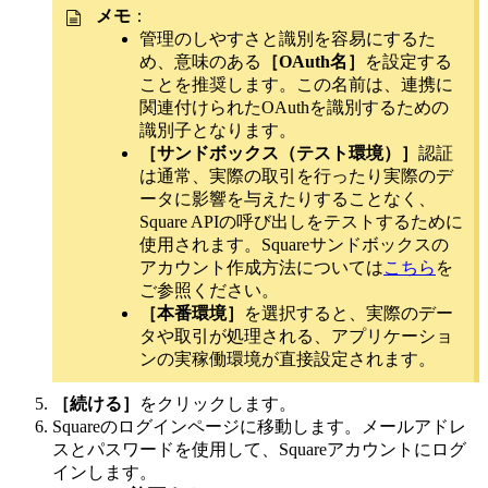
メモ
：
管理のしやすさと識別を容易にするた
め、意味のある
［OAuth名］
を設定する
ことを推奨します。この名前は、連携に
関連付けられたOAuthを識別するための
識別子となります。
［サンドボックス（テスト環境）］
認証
は通常、実際の取引を行ったり実際のデ
ータに影響を与えたりすることなく、
Square APIの呼び出しをテストするために
使用されます。Squareサンドボックスの
アカウント作成方法については
こちら
を
ご参照ください。
［本番環境］
を選択すると、実際のデー
タや取引が処理される、アプリケーショ
ンの実稼働環境が直接設定されます。
［続ける］
をクリックします。
Squareのログインページに移動します。メールアドレ
スとパスワードを使用して、Squareアカウントにログ
インします。