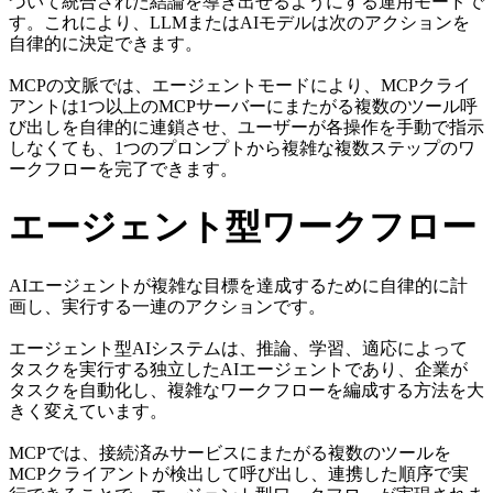
づいて統合された結論を導き出せるようにする運用モードで
す。これにより、LLMまたはAIモデルは次のアクションを
自律的に決定できます。
MCPの文脈では、エージェントモードにより、MCPクライ
アントは1つ以上のMCPサーバーにまたがる複数のツール呼
び出しを自律的に連鎖させ、ユーザーが各操作を手動で指示
しなくても、1つのプロンプトから複雑な複数ステップのワ
ークフローを完了できます。
エージェント型ワークフロー
AIエージェントが複雑な目標を達成するために自律的に計
画し、実行する一連のアクションです。
エージェント型AIシステムは、推論、学習、適応によって
タスクを実行する独立したAIエージェントであり、企業が
タスクを自動化し、複雑なワークフローを編成する方法を大
きく変えています。
MCPでは、接続済みサービスにまたがる複数のツールを
MCPクライアントが検出して呼び出し、連携した順序で実