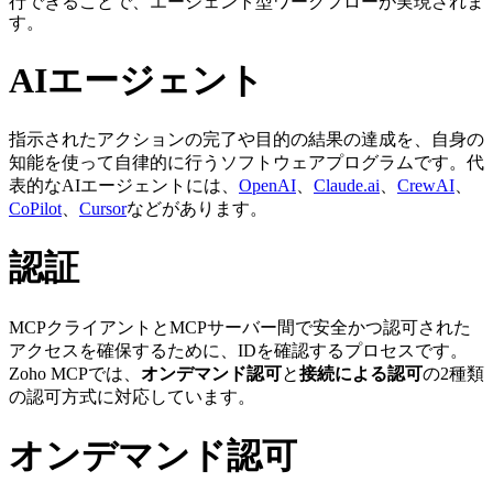
行できることで、エージェント型ワークフローが実現されま
す。
AIエージェント
指示されたアクションの完了や目的の結果の達成を、自身の
知能を使って自律的に行うソフトウェアプログラムです。代
表的なAIエージェントには、
OpenAI
、
Claude.ai
、
CrewAI
、
CoPilot
、
Cursor
などがあります。
認証
MCPクライアントとMCPサーバー間で安全かつ認可された
アクセスを確保するために、IDを確認するプロセスです。
Zoho MCPでは、
オンデマンド認可
と
接続による認可
の2種類
の認可方式に対応しています。
オンデマンド認可