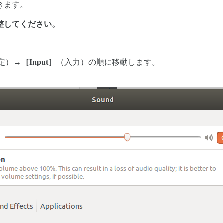
きます。
整してください。
定）→
［Input］
（入力）の順に移動します。