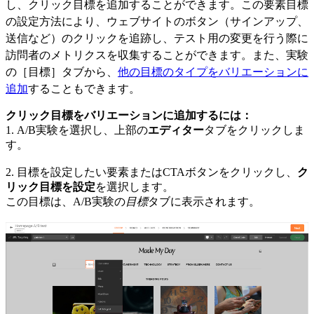
し、クリック目標を追加することができます。この要素目標
の設定方法により、ウェブサイトのボタン（サインアップ、
送信など）のクリックを追跡し、テスト用の変更を行う際に
訪問者のメトリクスを収集することができます。また、実験
の［目標］タブから、
他の目標のタイプをバリエーションに
追加
することもできます。
クリック目標をバリエーションに追加するには：
1.
A/B実験を選択し、上部の
エディター
タブをクリックしま
す。
2.
目標を設定したい要素またはCTAボタンをクリックし、
ク
リック目標を設定
を選択します。
この目標は、A/B実験の
目標
タブに表示されます。