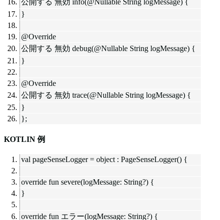
公開する 無効 info(@Nullable String logMessage) {
}
@Override
公開する 無効 debug(@Nullable String logMessage) {
}
@Override
公開する 無効 trace(@Nullable String logMessage) {
}
};
KOTLIN 例
val pageSenseLogger = object : PageSenseLogger() {
override fun severe(logMessage: String?) {
}
override fun エラー(logMessage: String?) {