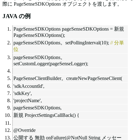
際に
PageSenseSDKOptions
オブジェクトを渡します。
JAVA の例
PageSenseSDKOptions pageSenseSDKOptions = 新規
PageSenseSDKOptions();
pageSenseSDKOptions。setPollingInterval(10);
// 分単
位
pageSenseSDKOptions。
setCustomLogger(pageSenseLogger);
PageSenseClientBuilder。createNewPageSenseClient(
'sdkAccountId',
'sdkKey',
'projectName',
pageSenseSDKOptions,
新規 ProjectSettingsCallBack() {
@Override
公開する 無効 onFailure(@NotNull String メッセー