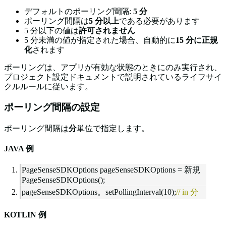
デフォルトのポーリング間隔:
5 分
ポーリング間隔は
5 分以上
である必要があります
5 分以下の値は
許可されません
5 分未満の値が指定された場合、自動的に
15 分に正規
化
されます
ポーリングは、アプリが有効な状態のときにのみ実行され、
プロジェクト設定ドキュメントで説明されているライフサイ
クルルールに従います。
ポーリング間隔の設定
ポーリング間隔は
分
単位で指定します。
JAVA 例
PageSenseSDKOptions pageSenseSDKOptions = 新規
PageSenseSDKOptions();
pageSenseSDKOptions。setPollingInterval(10);
// in 分
KOTLIN 例