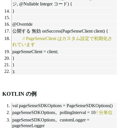
ジ, @Nullable Integer コード) {
}
@Override
公開する 無効 onSuccess(PageSenseClient client) {
// PageSenseClient はカスタム設定で初期化さ
れています
pageSenseClient = client;
}
}
);
KOTLIN の例
val pageSenseSDKOptions = PageSenseSDKOptions()
pageSenseSDKOptions。pollingInterval = 10
// 分単位
pageSenseSDKOptions。customLogger =
pageSenseLogger