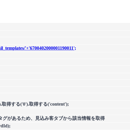
l_templates/'+'6700402000001190011';
s').取得する('0').取得する('content');
マージタグがあるため、見込み客タブから該当情報を取得
dId);