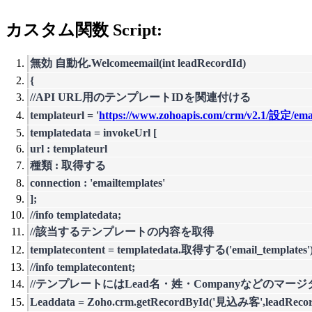
カスタム関数 Script:
無効 自動化.Welcomeemail(int leadRecordId)
{
//API URL用のテンプレートIDを関連付ける
templateurl = '
https://www.zohoapis.com/crm/v2.1/設定/emai
templatedata = invokeUrl [
url : templateurl
種類 : 取得する
connection : 'emailtemplates'
];
//info templatedata;
//該当するテンプレートの内容を取得
templatecontent = templatedata.取得する('email_template
//info templatecontent;
//テンプレートにはLead名・姓・Companyなどの
Leaddata = Zoho.crm.getRecordById('見込み客',leadRecor