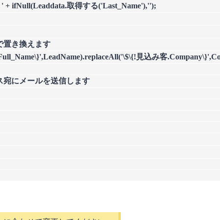
 ' + ifNull(Leaddata.取得する('Last_Name'),'');
で置き換えます
客.Full_Name\}',LeadName).replaceAll('\$\{!見込み客.Company\}',C
レス宛にメールを送信します