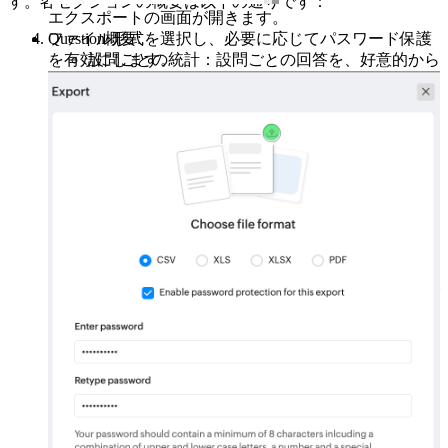
す。各セクションの概要は以下の通りです：
エクスポートの画面が開きます。
Question概要:
ファイル形式を選択し、必要に応じてパスワード保護
設問ごとの統計：設問ごとの回答を、好意的から
を有効にします。
否定的まで色分けして水平方向に表示します。棒
グラフでの表示も可能で、並び替えもカスタマイ
ズできます。
ヒートマップ：ヒートマップの仕組みは、計算方
法と表示方法を理解することで把握できます。す
べての指標グループが一覧で表示され、各カテゴ
リー内の設問ごとにSurveyで受領した回答をスコ
ア化（1〜10）します。例えば、ある指標に7、
8、9のスコアが付与された3つの設問がある場
合、緑色で表示され、平均値8（または80％）と
して示されます。これは全体的な回答が好意的で
あることを示します。値は部署、場所、役職ごと
に切り替えて参照できます（ドロップダウンで切
替可能）。