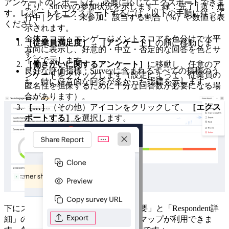
アンケートのレポートは、必要に応じてエクスポートできま
より、Surveyの参加状況を示します。緑：完了 | 黄：進
す。レポートをエクスポートするには、以下の手順に従って
行中 | グレー：未参加。該当する割合（%）や数値も表
ください。
示されます。
全体スコア：エンゲージメントスコアを色分けで水平
［従業員満足度］
→
［アンケート］
の順に移動しま
方向に表示し、好意的・中立・否定的な回答を色とサ
す。
イズで示します。
［働きがいに関する
アンケート］
に移動し、任意のア
良好な評価指標：Surveyに含まれるすべての指標のう
ンケートをクリックします（設定によって、従業員の
ち、特に好意的な回答が多かった指標を示します。
匿名性を担保するために十分な回答数が必要になる場
合があります）。
［…］
（その他）アイコンをクリックして、
［エクス
ポートする］
を選択します。
下にスクロールすると、「Question概要」と「Respondent詳
細」の2つの追加タブ、およびヒートマップが利用できま