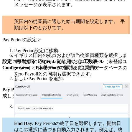
メッセージが表示されます。
英国内の従業員に適した給与期間を設定します。 手
順は以下のとおりです。
Pay Periodの設定 >
Pay Period設定に移動:
イギリス国内の拠点および該当従業員種類を選択しま
設定
>
す。必要に応じて、従業員のプロフィール（未登録ユ
移動する
、
Attendance
、または
工数表
>
Configuration
ーザー）、休暇データの同期、従業員データベースの
>
Pay Period
の順に移動します。
Xero Payrollとの同期も選択できます。
新しいPay Periodを追加:
Pay Periodを追加
をクリックして、新しいスケジュールを作
成します。
Pay Periodの詳細を設定:
End Day:
Pay Periodの終了日を選択します。開始日
はこの選択に基づき自動入力されます。例えば、終