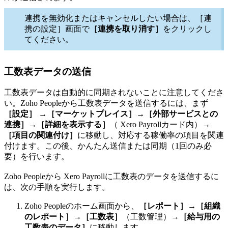
連携を無効化またはキャンセルしたい場合は、［連
携の設定］画面で
［連携を取り消す］
をクリックし
てください。
工数表データの送信
工数表データは自動的に同期されないことに注意してくださ
い。Zoho Peopleから工数表データを送信するには、まず
［設定］
→
［マーケットプレイス］
→
［外部サービスとの
連携］
→
［詳細を表示する］
（ Xero Payrollカード内）→
［項目の関連付け］
に移動し、対応する稼働率の項目を関連
付けます。この後、かんたん送信または同期（1回のみ必
要）を行います。
Zoho Peopleから Xero Payrollに工数表のデータを送信するに
は、次の手順を実行します。
Zoho Peopleのホーム画面から、
［レポート］
→
［組織
のレポート］
→
［工数表］
（工数管理）→
［給与用の
工数表のデータ］
に移動します。