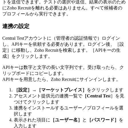
トを送信できます。テストの選択や送信、結果の表示のため
にZoho Recruitを離れる必要はありません。すべて候補者の
プロフィールから実行できます。
連携の設定
Central Testアカウントに（管理者の認証情報で）ログイン
し、APIキーを依頼する必要があります。ログイン後、［設
定］に移動し、Zoho Recruitを検索します。［APIキーの生
成］をクリックします。
APIキーは数字と文字の長い文字列です。受け取ったら、ク
リップボードにコピーします。
APIキーを用意したら、Zoho Recruitにサインインします。
［設定］
→
［マーケットプレイス］
をクリックします
アセスメント提供元の連携一覧で
［Central Tes
t］を見
つけてクリックします
連携をインストールするユーザー／プロフィールを選
択します
表示された項目に
［ユーザー名］
と
［パスワード］
を
入力します