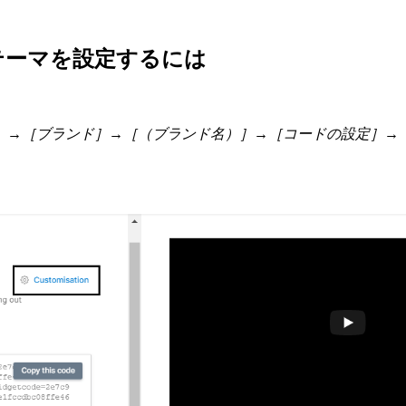
テーマを設定するには
］→［ブランド］→［（ブランド名）］→［コードの設定］→