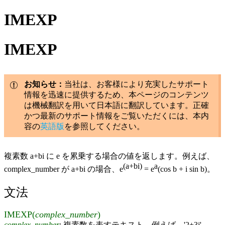
IMEXP
IMEXP
お知らせ：
当社は、お客様により充実したサポート
情報を迅速に提供するため、本ページのコンテンツ
は機械翻訳を用いて日本語に翻訳しています。正確
かつ最新のサポート情報をご覧いただくには、本内
容の
英語版
を参照してください。
複素数 a+bi に e を累乗する場合の値を返します。例えば、
(a+bi)
a
complex_number が a+bi の場合、e
= e
(cos b + i sin b)。
文法
IMEXP(
complex_number
)
complex_number
: 複素数を表すテキスト。例えば、'2+3j'